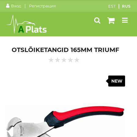
|
Вход
Регистрация
EST
RUS
OTSLÕIKETANGID 165MM TRIUMF
NEW