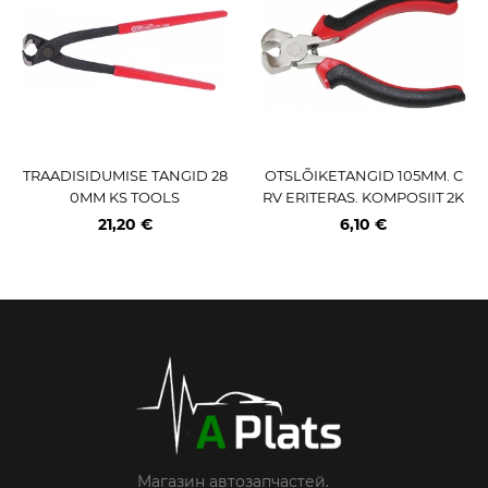
TRAADISIDUMISE TANGID 28
OTSLÕIKETANGID 105MM. C
0MM KS TOOLS
RV ERITERAS. KOMPOSIIT 2K
KÄEPIDE TRIUMF
21,20 €
6,10 €
Магазин автозапчастей.