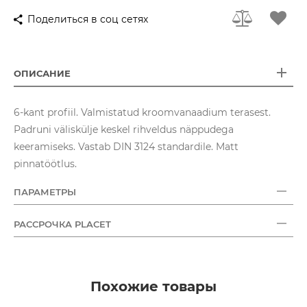
Поделиться в соц сетях
ОПИСАНИЕ
6-kant profiil. Valmistatud kroomvanaadium terasest.
Padruni väliskülje keskel rihveldus näppudega
keeramiseks. Vastab DIN 3124 standardile. Matt
pinnatöötlus.
ПАРАМЕТРЫ
РАССРОЧКА PLACET
Похожие товары