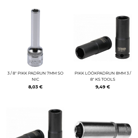
3 / 8" PIKK PADRUN 7MM SO
PIKK LÖÖKPADRUN 8MM 3 /
NIC
8" KS TOOLS
8,03 €
9,49 €