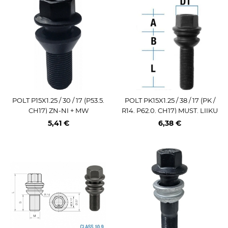
POLT P15X1.25 / 30 / 17 (P53.5.
POLT PK15X1.25 / 38 / 17 (PK /
CH17) ZN-NI + MW
R14. P62.0. CH17) MUST. LIIKU
V SEIB
5,41 €
6,38 €