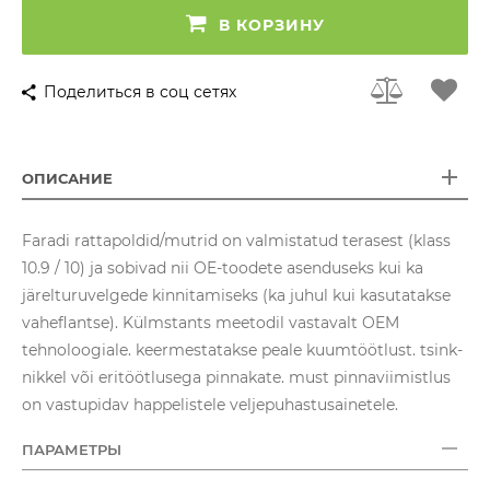
В КОРЗИНУ
Поделиться в соц сетях
ОПИСАНИЕ
Faradi rattapoldid/mutrid on valmistatud terasest (klass
10.9 / 10) ja sobivad nii OE-toodete asenduseks kui ka
järelturuvelgede kinnitamiseks (ka juhul kui kasutatakse
vaheflantse). Külmstants meetodil vastavalt OEM
tehnoloogiale. keermestatakse peale kuumtöötlust. tsink-
nikkel või eritöötlusega pinnakate. must pinnaviimistlus
on vastupidav happelistele veljepuhastusainetele.
ПАРАМЕТРЫ