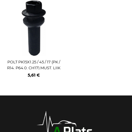
POLT PK15X1.25 / 45 / 17 (PK /
R14. P64.0. CH17).MUST. LIIK
UV SEIB (MER)
5,61 €