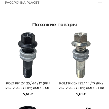
РАССРОЧКА PLACET
Похожие товары
POLT PK15X1.25 / 44 / 17 (PK /
POLT PK15X1.25 / 44 / 17 (PK /
R14. P64.0. CH17) PM1 / S. MU
R14. P64.0. CH17) PM1 / S. LIIK
ST. LIIKUV SEIB (MER)
UV SEIB (MER)
5,61 €
5,61 €