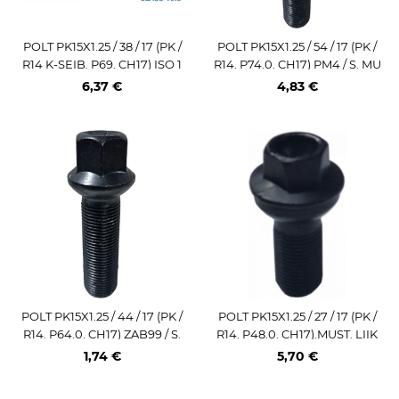
POLT PK15X1.25 / 38 / 17 (PK /
POLT PK15X1.25 / 54 / 17 (PK /
R14 K-SEIB. P69. CH17) ISO 1
R14. P74.0. CH17) PM4 / S. MU
0.9. ZN-NI. MUST
ST. LIIKUV SEIB (MER)
6,37 €
4,83 €
POLT PK15X1.25 / 44 / 17 (PK /
POLT PK15X1.25 / 27 / 17 (PK /
R14. P64.0. CH17) ZAB99 / S.
R14. P48.0. CH17).MUST. LIIK
MUST
UV SEIB (MER)
1,74 €
5,70 €