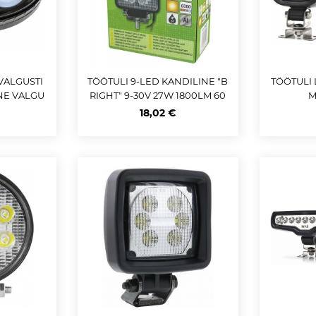
 VALGUSTI
TÖÖTULI 9-LED KANDILINE "B
TÖÖTULI L
NE VALGU
RIGHT" 9-30V 27W 1800LM 60
M
 JBM
00L ALUMINIUM JBM
18,02 €