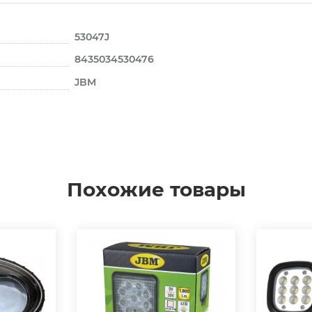
53047J
8435034530476
JBM
Похожие товары