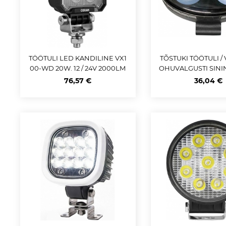
TÖÖTULI LED KANDILINE VX1
TÕSTUKI TÖÖTULI /
00-WD 20W. 12 / 24V 2000LM
OHUVALGUSTI SINI
OSRAM
S 10-60V. IP67
76,57 €
36,04 €