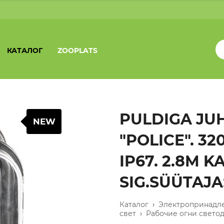
КАТАЛОГ
ZOOPLATS
PULDIGA JUH
NEW
"POLICE". 32
IP67. 2.8M 
SIG.SÜÜTAJA
Каталог
›
Электропринадл
свет
›
Рабочие огни свето