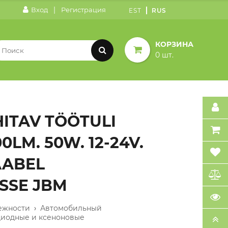
|
Вход
Регистрация
EST
RUS
КОРЗИНА
0 шт.
ITAV TÖÖTULI
00LM. 50W. 12-24V.
KAABEL
SSE JBM
ежности
›
Автомобильный
диодные и ксеноновые