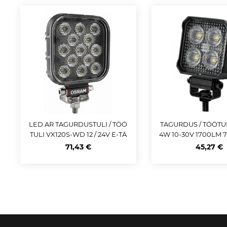
LED AR TAGURDUSTULI / TÖÖ
TAGURDUS / TÖÖTUL
TULI VX120S-WD 12 / 24V E-TÄ
4W 10-30V 1700LM 7
HIS 1100LM 14W 113X113MM IP6
MM IP69K JUHE
71,43 €
45,27 €
9K