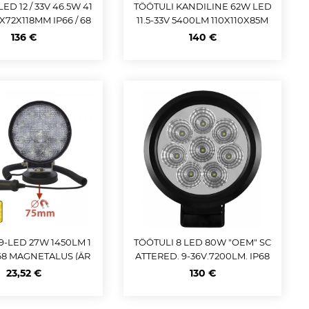
ED 12 / 33V 46.5W 41
TÖÖTULI KANDILINE 62W LED
X72X118MM IP66 / 68
11.5-33V 5400LM 110X110X85M
M
136 €
140 €
9-LED 27W 1450LM 1
TÖÖTULI 8 LED 80W "OEM" SC
P68 MAGNETALUS (ÄR
ATTERED. 9-36V.7200LM. IP68
 +SIG.SÜÜTAJA JBM
JBM
23,52 €
130 €