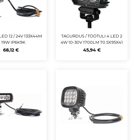
ED 12 / 24V 133X44M
TAGURDUS / TÖÖTULI 4 LED 2
 19W IP6K9K
4W 10-30V 1700LM 70.5X95X41
MM IP69K HELLA 70X70 AR-T
68,12 €
45,94 €
ÄHIS JUHE 200MM