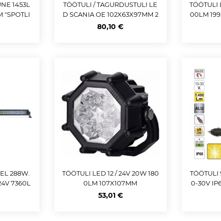
NE 1453L
TÖÖTULI / TAGURDUSTULI LE
TÖÖTULI L
 "SPOTLI
D SCANIA OE 102X63X97MM 2
00LM 199
68 JBM
000LM 12 / 24V IP69 DT2PIN
80,10 €
EL 288W.
TÖÖTULI LED 12 / 24V 20W 180
TÖÖTULI 
24V 7360L
0LM 107X107MM
0-30V I
/ C
AVÕETAV)
53,01 €