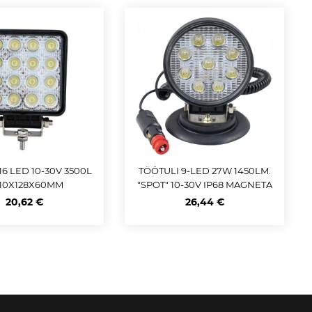
16 LED 10-30V 3500L
TÖÖTULI 9-LED 27W 1450LM.
110X128X60MM
"SPOT" 10-30V IP68 MAGNETA
LUS. SIG.SÜÜTAJA JBM
20,62 €
26,44 €