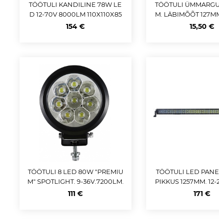
TÖÖTULI KANDILINE 78W LE
TÖÖTULI ÜMMARGU
D 12-70V 8000LM 110X110X85
M. LÄBIMÕÕT 127MM
MM
GHT. 10-40V. IP
154 €
15,50 €
TÖÖTULI 8 LED 80W "PREMIU
TÖÖTULI LED PANE
M" SPOTLIGHT. 9-36V.7200LM.
PIKKUS 1257MM. 12-
IP68 JBM
M-21120LM S 
111 €
171 €