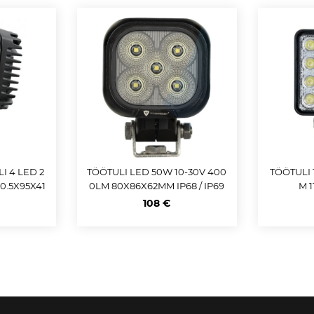
I 4 LED 2
TÖÖTULI LED 50W 10-30V 400
TÖÖTULI 
0.5X95X41
0LM 80X86X62MM IP68 / IP69
M 
 800MM
K
108 €