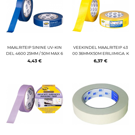
MAALRITEIP SININE UV-KIN
VEEKINDEL MAALRITEIP 43
DEL 4600 25MM / 50M MAX 6
00 36MMX50M ERILIIMIGA. K
0C* HPX
OLLANE HPX
4,43 €
6,37 €