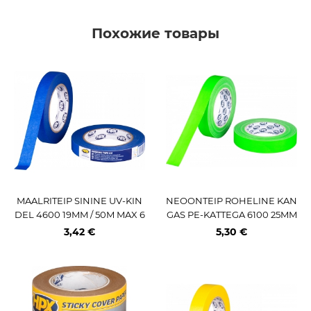
Похожие товары
MAALRITEIP SININE UV-KIN
NEOONTEIP ROHELINE KAN
DEL 4600 19MM / 50M MAX 6
GAS PE-KATTEGA 6100 25MM
0C* HPX
X25M HPX
3,42 €
5,30 €