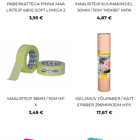
PABERKATTEGA PINNA MAA
MAALRITEIP KUUMAKINDEL
LRITEIP 4800 SOFT LIIMIGA 2
50MM / 50M "MSK80" MIPA
5MMX25M VIOLETT HPX
3,95 €
4,87 €
MAALRITEIP 38MM / 50M HP
ISELIIMUV JÕUPABER / KATT
X
EPABER 296MMX30M HPX
3,48 €
17,67 €