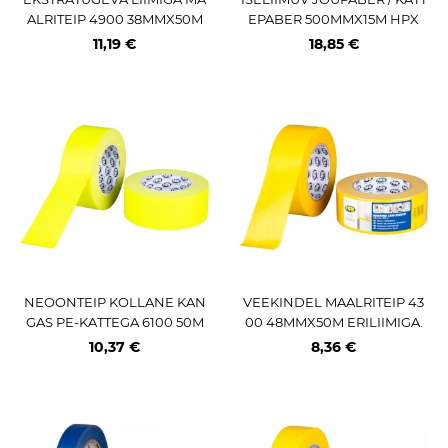
ALRITEIP 4900 38MMX50M
EPABER 500MMX15M HPX
HELESININE HPX
11,19 €
18,85 €
NEOONTEIP KOLLANE KAN
VEEKINDEL MAALRITEIP 43
GAS PE-KATTEGA 6100 50M
00 48MMX50M ERILIIMIGA.
MX25M HPX
KOLLANE HPX
10,37 €
8,36 €