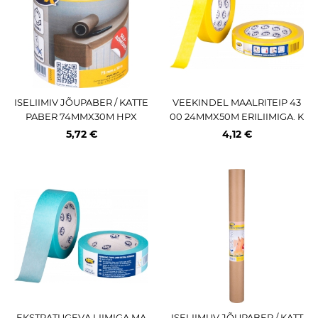
ISELIIMIV JÕUPABER / KATTE
VEEKINDEL MAALRITEIP 43
PABER 74MMX30M HPX
00 24MMX50M ERILIIMIGA. K
OLLANE HPX
5,72 €
4,12 €
EKSTRATUGEVA LIIMIGA MA
ISELIIMUV JÕUPABER / KATT