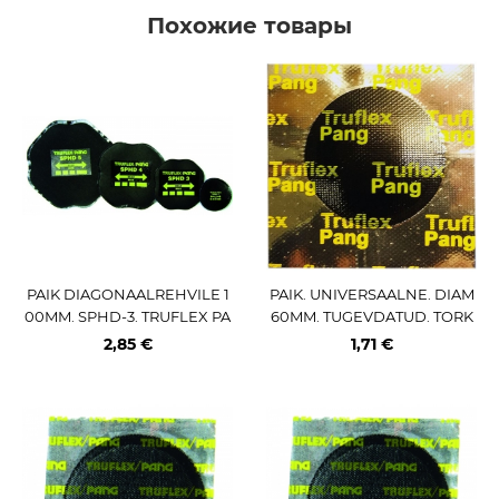
Похожие товары
PAIK DIAGONAALREHVILE 1
PAIK. UNIVERSAALNE. DIAM
00MM. SPHD-3. TRUFLEX PA
60MM. TUGEVDATUD. TORK
NG
EAUKUDELE. C2. 1TK
2,85 €
1,71 €