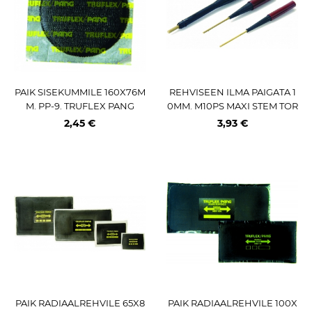
PAIK SISEKUMMILE 160X76M
REHVISEEN ILMA PAIGATA 1
M. PP-9. TRUFLEX PANG
0MM. M10PS MAXI STEM TOR
KEAUKUDELE. 1TK
2,45 €
3,93 €
PAIK RADIAALREHVILE 65X8
PAIK RADIAALREHVILE 100X