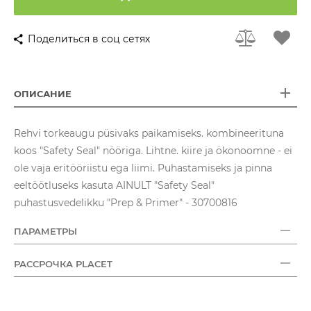
Поделиться в соц сетях
ОПИСАНИЕ
Rehvi torkeaugu püsivaks paikamiseks. kombineerituna
koos "Safety Seal" nööriga. Lihtne. kiire ja ökonoomne - ei
ole vaja eritööriistu ega liimi. Puhastamiseks ja pinna
eeltöötluseks kasuta AINULT "Safety Seal"
puhastusvedelikku "Prep & Primer" - 30700816
ПАРАМЕТРЫ
РАССРОЧКА PLACET