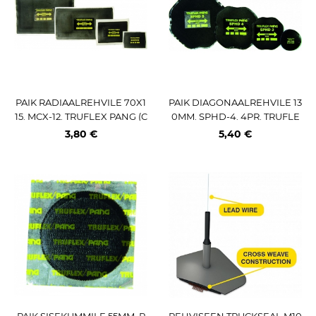
PAIK RADIAALREHVILE 70X1
PAIK DIAGONAALREHVILE 13
15. MCX-12. TRUFLEX PANG (C
0MM. SPHD-4. 4PR. TRUFLE
T12)
X PANG
3,80 €
5,40 €
PAIK SISEKUMMILE 55MM. P
REHVISEEN TRUCKSEAL M10