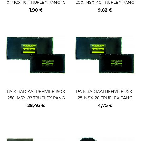
0. MCX-10. TRUFLEX PANG (C
200. MSX-40 TRUFLEX PANG
T10)
1,90 €
9,82 €
PAIK RADIAALREHVILE 190X
PAIK RADIAALREHVILE 75X1
250. MSX-82 TRUFLEX PANG
25. MSX-20 TRUFLEX PANG
(CT20)
28,46 €
4,75 €