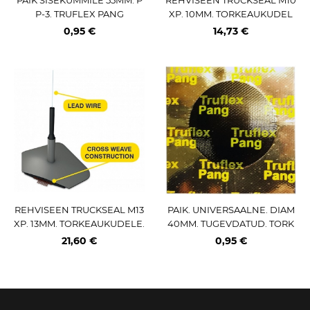
P-3. TRUFLEX PANG
XP. 10MM. TORKEAUKUDEL
E. 1TK TRUFLEX PANG
0,95 €
14,73 €
REHVISEEN TRUCKSEAL M13
PAIK. UNIVERSAALNE. DIAM
XP. 13MM. TORKEAUKUDELE.
40MM. TUGEVDATUD. TORK
1TK TRUFLEX PANG
EAUKUDELE. C1. 1TK.
21,60 €
0,95 €