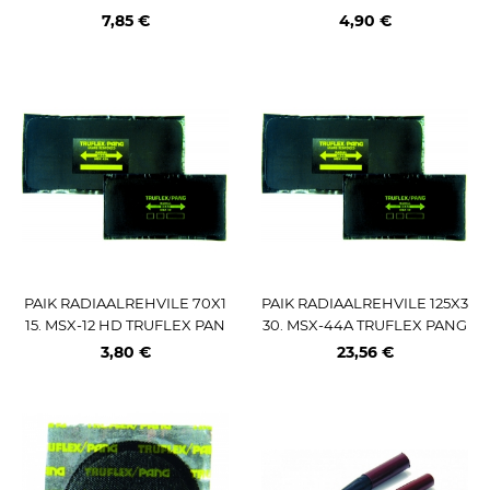
G (TECH CT-40)
(CT20)
7,85 €
4,90 €
PAIK RADIAALREHVILE 70X1
PAIK RADIAALREHVILE 125X3
15. MSX-12 HD TRUFLEX PAN
30. MSX-44A TRUFLEX PANG
G
3,80 €
23,56 €