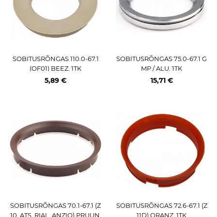
SOBITUSRÕNGAS 110.0-67.1
SOBITUSRÕNGAS 75.0-67.1 G
(OF01) BEEZ. 1TK
MP / ALU. 1TK
5,89 €
15,71 €
SOBITUSRÕNGAS 70.1-67.1 (Z
SOBITUSRÕNGAS 72.6-67.1 (Z
10. ATS. RIAL. ANZIO) PRUUN.
11D) ORANZ. 1TK