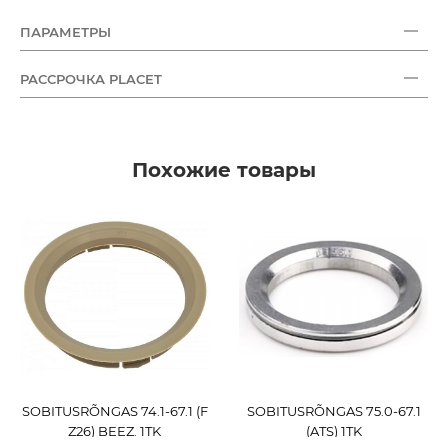
ПАРАМЕТРЫ
РАССРОЧКА PLACET
Похожие товары
SOBITUSRÕNGAS 74.1-67.1 (F
SOBITUSRÕNGAS 75.0-67.1
Z26) BEEZ. 1TK
(ATS) 1TK