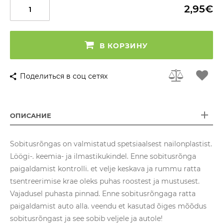
2,95€
В КОРЗИНУ
Поделиться в соц сетях
ОПИСАНИЕ
Sobitusrõngas on valmistatud spetsiaalsest nailonplastist.
Löögi-. keemia- ja ilmastikukindel. Enne sobitusrõnga
paigaldamist kontrolli. et velje keskava ja rummu ratta
tsentreerimise krae oleks puhas roostest ja mustusest.
Vajadusel puhasta pinnad. Enne sobitusrõngaga ratta
paigaldamist auto alla. veendu et kasutad õiges mõõdus
sobitusrõngast ja see sobib veljele ja autole!