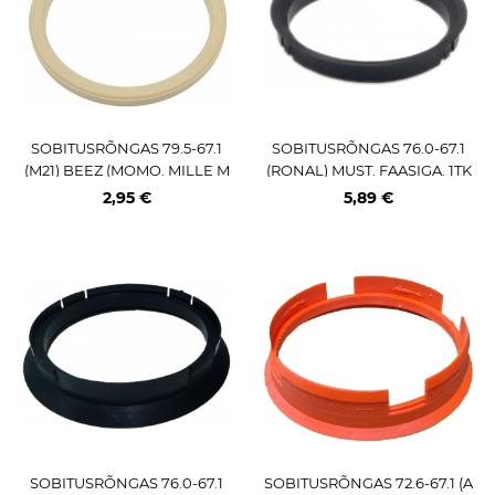
SOBITUSRÕNGAS 79.5-67.1
SOBITUSRÕNGAS 76.0-67.1
(M21) BEEZ (MOMO. MILLE M
(RONAL) MUST. FAASIGA. 1TK
IGLIA) 1TK
2,95 €
5,89 €
SOBITUSRÕNGAS 76.0-67.1
SOBITUSRÕNGAS 72.6-67.1 (A