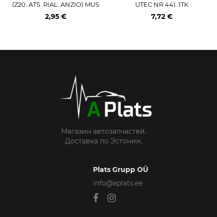
(Z20. ATS. RIAL. ANZIO) MUS
UTEC NR 44). 1TK
T. 1TK
2,95 €
7,72 €
Магазин автозапчастей.
Доставка по Эстонии.
Plats Grupp OÜ
info@aplats.ee