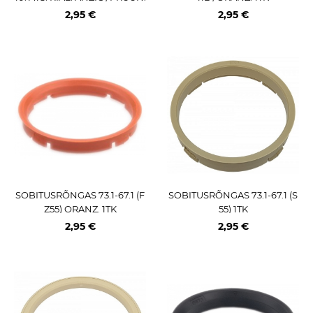
1TK
2,95 €
2,95 €
SOBITUSRÕNGAS 73.1-67.1 (F
SOBITUSRÕNGAS 73.1-67.1 (S
Z55) ORANZ. 1TK
55) 1TK
2,95 €
2,95 €