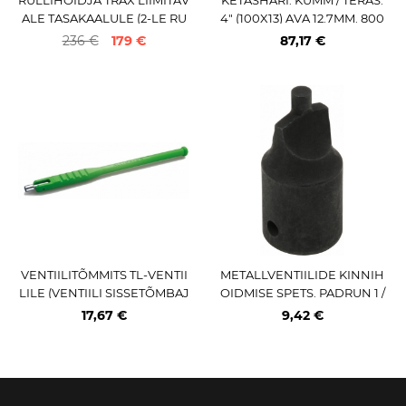
ALE TASAKAALULE (2-LE RU
4" (100X13) AVA 12.7MM. 800
LLILE)
0 P / MIN REHVI REM. TÖÖD
236 €
179 €
87,17 €
EKS
VENTIILITÕMMITS TL-VENTII
METALLVENTIILIDE KINNIH
LILE (VENTIILI SISSETÕMBAJ
OIDMISE SPETS. PADRUN 1 /
A) PLASTIK KÄEPIDEMEGA
4" KS TOOLS
17,67 €
9,42 €