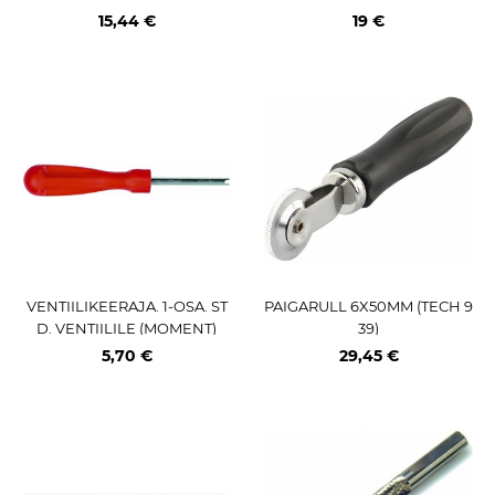
ETALL
15,44 €
19 €
VENTIILIKEERAJA. 1-OSA. ST
PAIGARULL 6X50MM (TECH 9
D. VENTIILILE (MOMENT)
39)
5,70 €
29,45 €