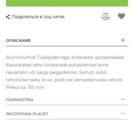
Поделиться в соц сетях
ОПИСАНИЕ
Alumiiniumist T-käepidemega. eriterasest spiraalnaaskel.
Kasutatakse rehvi torkeavade puhastamisel enne
rasvanööri või paiga paigaldamist. Samuti sobib
rehvitorke naela. kruvi. poldi jne. eemaldamiseks rehvist.
Pikkus ca. 155 mm.
ПАРАМЕТРЫ
РАССРОЧКА PLACET