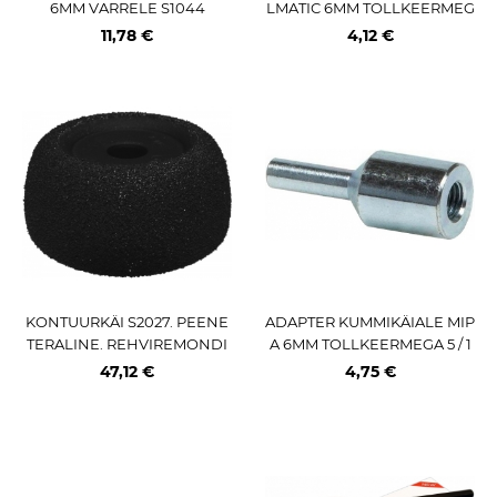
6MM VARRELE S1044
LMATIC 6MM TOLLKEERMEG
A 5 / 16-24UNF
11,78 €
4,12 €
KONTUURKÄI S2027. PEENE
ADAPTER KUMMIKÄIALE MIP
TERALINE. REHVIREMONDI
A 6MM TOLLKEERMEGA 5 / 1
KS
6-24UNF
47,12 €
4,75 €