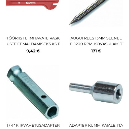
TÖÖRIIST LIIMITAVATE RASK
AUGUFREES 13MM SEENEL
USTE EEMALDAMISEKS KS T
E. 1200 RPM. KÕVASULAM-T
OOLS
ERAS
9,42 €
171 €
1 / 4" KIIRVAHETUSADAPTER
ADAPTER KUMMIKÄIALE. ITA