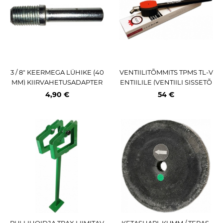
3 / 8" KEERMEGA LÜHIKE (40
VENTIILITÕMMITS TPMS TL-V
MM) KIIRVAHETUSADAPTER
ENTIILILE (VENTIILI SISSETÕ
S1048 TRELLIPADRUNILE
MBAJA) PLASTIK KÄEPIDE
4,90 €
54 €
RULLIHOIDJA TRAX LIIMITAV
KETASHARI. KUMM / TERAS.