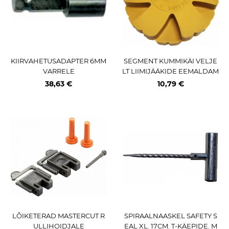
KIIRVAHETUSADAPTER 6MM
SEGMENT KUMMIKÄI VELJE
VARRELE
LT LIIMIJÄÄKIDE EEMALDAM
ISEKS (4000RPM) 90MM. VE
38,63 €
10,79 €
LG.EE
LÕIKETERAD MASTERCUT R
SPIRAALNAASKEL SAFETY S
ULLIHOIDJALE
EAL XL. 17CM. T-KÄEPIDE. M