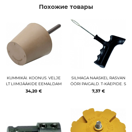
Похожие товары
KUMMIKÄI. KOONUS. VELJE
SILMAGA NAASKEL RASVAN
LT LIIMIJÄÄKIDE EEMALDAM
ÖÖRI PAIGALD. T-KÄEPIDE. S
ISEKS (4500RPM)
ÕIDUAUTO
34,20 €
7,37 €