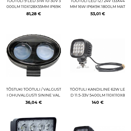
TÖÖTULI 9 LED 31W 10-30V 3
TÖÖTULI LED 12 / 24V 133X44
000LM 110X128X55MM IP69K
MM 16W IP6K9K 1800LM MAT
HELLA
T KLAAS
81,28 €
53,01 €
TÕSTUKI TÖÖTULI / VALGUST
TÖÖTULI KANDILINE 62W LE
I OHUVALGUSTI SININE VAL
D 11.5-33V 5400LM 110X110X8
GUS 10-60V. IP67 JBM
5MM
36,04 €
140 €