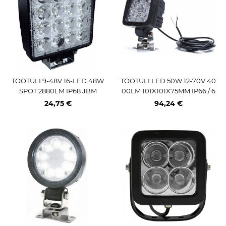
TÖÖTULI 9-48V 16-LED 48W
TÖÖTULI LED 50W 12-70V 40
SPOT 2880LM IP68 JBM
00LM 101X101X75MM IP66 / 6
8
24,75 €
94,24 €