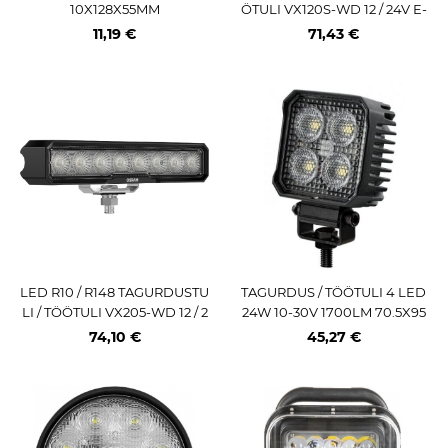
10X128X55MM
ÖTULI VX120S-WD 12 / 24V E-
TÄHIS 1100LM 14W 113X113M
11,19 €
71,43 €
M IP69K
LED R10 / R148 TAGURDUSTU
TAGURDUS / TÖÖTULI 4 LED
LI / TÖÖTULI VX205-WD 12 / 2
24W 10-30V 1700LM 70.5X95
4V E-TÄHIS 4500(30000LM)
X41MM IP69K JUHE 800MM
74,10 €
45,27 €
37W 243X45MM IP69K OSRA
M