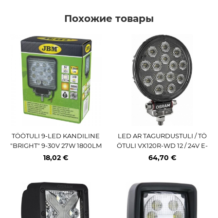
Похожие товары
TÖÖTULI 9-LED KANDILINE
LED AR TAGURDUSTULI / TÖ
"BRIGHT" 9-30V 27W 1800LM
ÖTULI VX120R-WD 12 / 24V E-
6000L ALUMINIUM JBM
TÄHIS 1100LM 14W 121MM IP6
18,02 €
64,70 €
9K OSRA