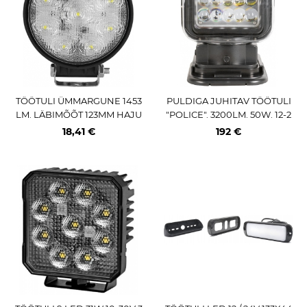
TÖÖTULI ÜMMARGUNE 1453
PULDIGA JUHITAV TÖÖTULI
LM. LÄBIMÕÕT 123MM HAJU
"POLICE". 3200LM. 50W. 12-2
TATUD. 10-40V. IP68 JBM
4V. IP67. 2.8M KAABEL SIG.S
18,41 €
192 €
ÜÜTAJASSE JBM