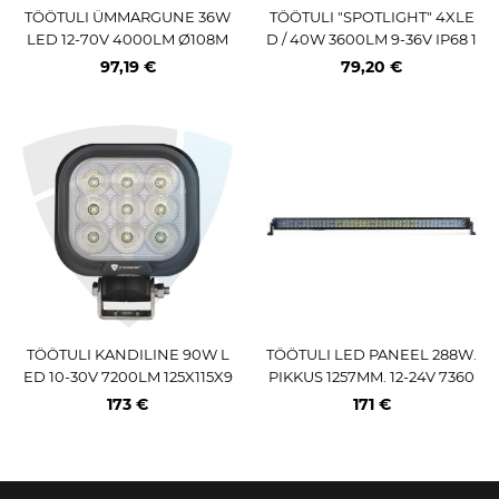
TÖÖTULI ÜMMARGUNE 36W
TÖÖTULI "SPOTLIGHT" 4XLE
LED 12-70V 4000LM Ø108M
D / 40W 3600LM 9-36V IP68 1
M
18X123X87MM JBM
97,19 €
79,20 €
TÖÖTULI KANDILINE 90W L
TÖÖTULI LED PANEEL 288W.
ED 10-30V 7200LM 125X115X9
PIKKUS 1257MM. 12-24V 7360
1MM
LM-21120LM S / C
173 €
171 €