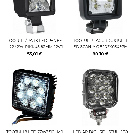
TÖÖTULI / PARK LED PANEE
TÖÖTULI / TAGURDUSTULI L
L 22 / 2W. PIKKUS 85MM. 12V 1
ED SCANIA OE 102X63X97M
250LM SPOT ECE
M 2000LM 12 / 24V IP69 DT2P
53,01 €
80,10 €
IN
TÖÖTULI 9 LED 27W3510LM 1
LED AR TAGURDUSTULI / TÖ