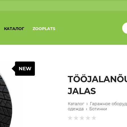
КАТАЛОГ
ZOOPLATS
NEW
TÖÖJALANÕU
JALAS
Каталог
›
Гаражное обору
одежда
›
Ботинки