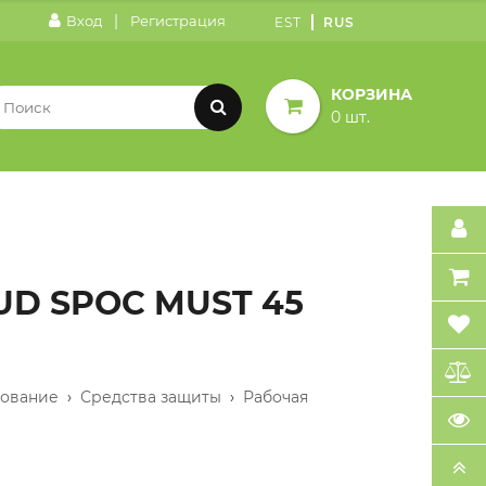
|
Вход
Регистрация
EST
RUS
КОРЗИНА
0 шт.
D SPOC MUST 45
дование
›
Средства защиты
›
Рабочая