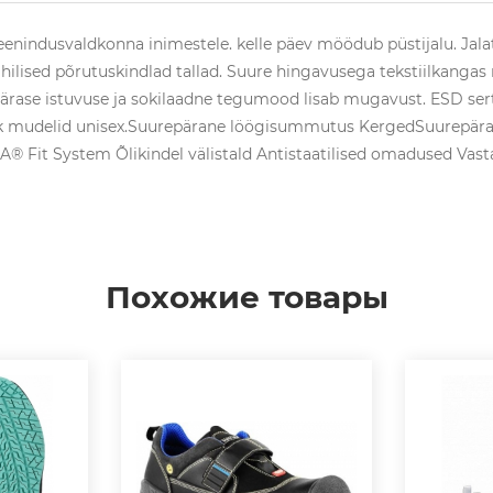
teenindusvaldkonna inimestele. kelle päev möödub püstijalu. Jalat
ihilised põrutuskindlad tallad. Suure hingavusega tekstiilkanga
ärase istuvuse ja sokilaadne tegumood lisab mugavust. ESD serti
õik mudelid unisex.Suurepärane löögisummutus KergedSuurepär
 Fit System Õlikindel välistald Antistaatilised omadused Vasta
Похожие товары