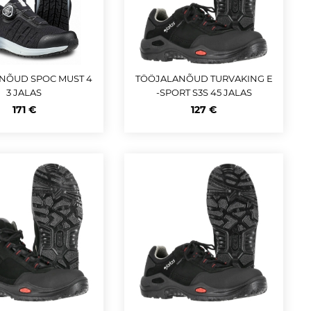
NÕUD SPOC MUST 4
TÖÖJALANÕUD TURVAKING E
3 JALAS
-SPORT S3S 45 JALAS
171 €
127 €