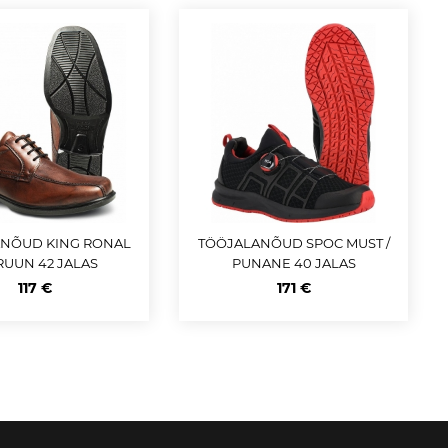
NÕUD KING RONAL
TÖÖJALANÕUD SPOC MUST /
RUUN 42 JALAS
PUNANE 40 JALAS
117 €
171 €