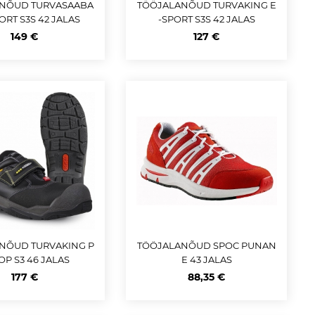
NÕUD TURVASAABA
TÖÖJALANÕUD TURVAKING E
ORT S3S 42 JALAS
-SPORT S3S 42 JALAS
149 €
127 €
NÕUD TURVAKING P
TÖÖJALANÕUD SPOC PUNAN
OP S3 46 JALAS
E 43 JALAS
177 €
88,35 €