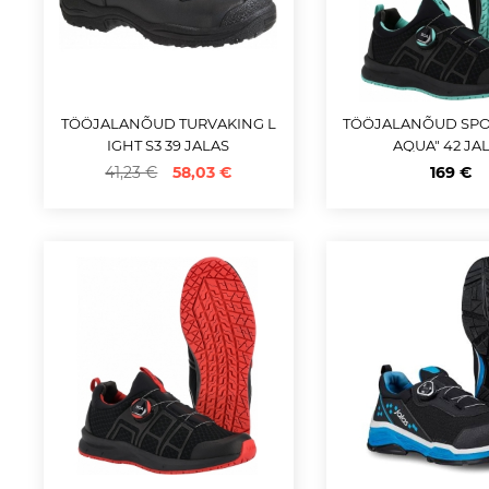
TÖÖJALANÕUD TURVAKING L
TÖÖJALANÕUD SPO
IGHT S3 39 JALAS
AQUA" 42 JA
41,23 €
58,03 €
169 €