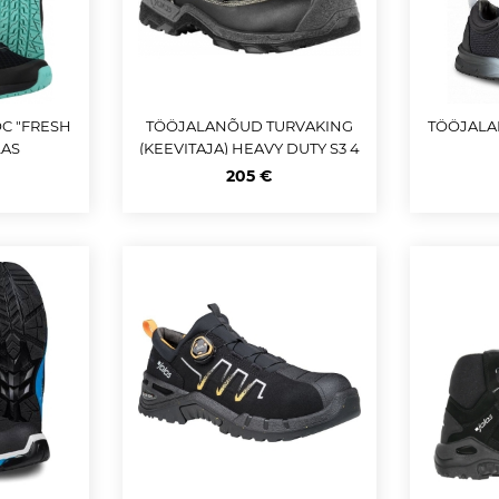
C "FRESH
TÖÖJALANÕUD TURVAKING
TÖÖJALA
LAS
(KEEVITAJA) HEAVY DUTY S3 4
5 JALAS
205 €