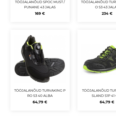
TÖÖJALANÕUD SPOC MUST /
TÖÖJALANÕUD TURV
PUNANE 43 JALAS
O S3 43 JAL
169 €
234 €
TÖÖJALANÕUD TURVAKING P
TÖÖJALANÕUD TUR
RO S3 40 ALBA
SLAND S1P 41
64,79 €
64,79 €