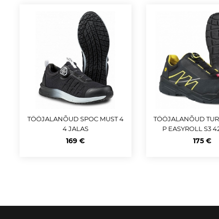
TÖÖJALANÕUD SPOC MUST 4
TÖÖJALANÕUD TUR
4 JALAS
P EASYROLL S3 4
169 €
175 €