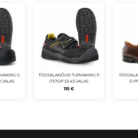
VAKING G
TÖÖJALANÕUD TURVAKING P
TÖÖJALA
2 JALAS
ITSTOP S3 45 JALAS
D P
115 €