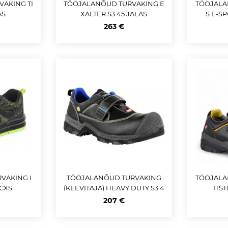
AKING TI
TÖÖJALANÕUD TURVAKING E
TÖÖJALA
AS
XALTER S3 45 JALAS
S E-SP
263 €
VAKING I
TÖÖJALANÕUD TURVAKING
TÖÖJALA
 CXS
(KEEVITAJA) HEAVY DUTY S3 4
ITST
4 JALAS
207 €