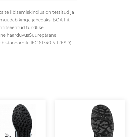
site libisemiskindlus on testitud ja
s muudab kinga jahedaks. BOA Fit
fitseeritud tundlike
ane haarduvusSuurepärane
b standardile IEC 61340-5-1 (ESD)