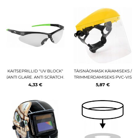
KAITSEPRILLID "UV BLOCK"
TÄISNÄOMASK KÄIAMISEKS /
(ANTI GLARE. ANTI SCRATCH.
TRIMMERDAMISEKS PVC-VIS
ANTIFOG) JBM
IIR GEKO
4,33 €
5,87 €