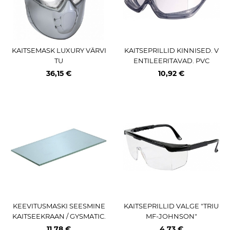
KAITSEMASK LUXURY VÄRVI
KAITSEPRILLID KINNISED. V
TU
ENTILEERITAVAD. PVC
36,15 €
10,92 €
KEEVITUSMASKI SEESMINE
KAITSEPRILLID VALGE "TRIU
KAITSEEKRAAN / GYSMATIC.
MF-JOHNSON"
SPACEVIEW. 10TK
11,78 €
4,73 €