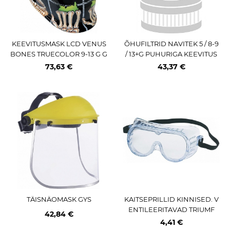
KEEVITUSMASK LCD VENUS
ÕHUFILTRID NAVITEK 5 / 8-9
BONES TRUECOLOR 9-13 G G
/ 13+G PUHURIGA KEEVITUS
YS
MASKILE 10TK
73,63 €
43,37 €
TÄISNÄOMASK GYS
KAITSEPRILLID KINNISED. V
ENTILEERITAVAD TRIUMF
42,84 €
4,41 €