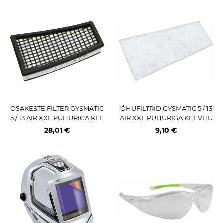
OSAKESTE FILTER GYSMATIC
ÕHUFILTRID GYSMATIC 5 / 13
5 / 13 AIR XXL PUHURIGA KEE
AIR XXL PUHURIGA KEEVITU
VITUSMASKILE
SMASKILE 5TK
28,01 €
9,10 €