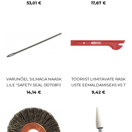
0 P / MIN REHVI REM. TÖÖD
A) PLASTIK KÄEPIDEMEGA
53,01 €
17,67 €
EKS
VARUNÕEL SILMAGA NAASK
TÖÖRIIST LIIMITAVATE RASK
LILE "SAFETY SEAL (3070811)
USTE EEMALDAMISEKS KS T
17CM
OOLS
14,14 €
9,42 €