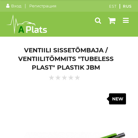
|
Вход
Регистрация
EST
RUS
VENTIILI SISSETÕMBAJA /
VENTIILITÕMMITS "TUBELESS
PLAST" PLASTIK JBM
NEW