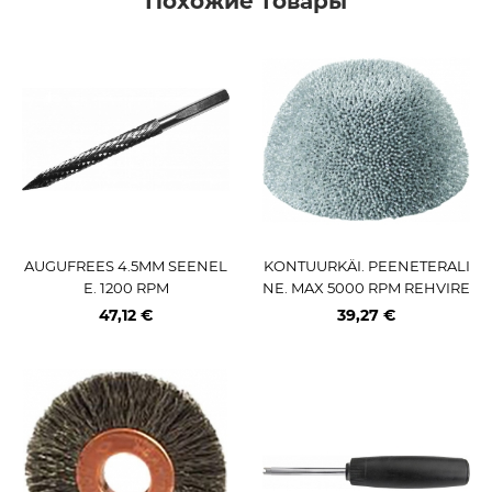
Похожие товары
AUGUFREES 4.5MM SEENEL
KONTUURKÄI. PEENETERALI
E. 1200 RPM
NE. MAX 5000 RPM REHVIRE
MONDIKS RH140
47,12 €
39,27 €