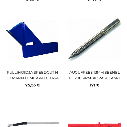
PTERIGA
RULLIHOIDJA SPEEDCUT H
AUGUFREES 13MM SEENEL
OFMANN LIIMITAVALE TASA
E. 1200 RPM. KÕVASULAM-T
KAALULE
ERAS
75,53 €
171 €