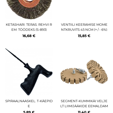
KETASHARI. TERAS. REHVI R
VENTIILI KEERAMISE MOME
EM. TÖÖDEKS (S-893)
NTKRUVITS 45 NCM (+ / - 6%)
TRIUMF
16,68 €
15,85 €
SPIRAALNAASKEL. T-KÄEPID
SEGMENT-KUMMIKÄI VELJE
E
LT LIIMIJÄÄKIDE EEMALDAM
ISEKS (3500 RPM) 6MM ADA
5,89 €
11,40 €