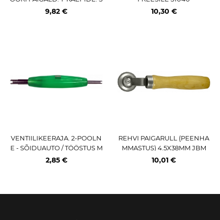
ÕIDUAUTO
9,82 €
10,30 €
VENTIILIKEERAJA. 2-POOLN
REHVI PAIGARULL (PEENHA
E - SÕIDUAUTO / TÖÖSTUS M
MMASTUS) 4.5X38MM JBM
AGNETIGA
2,85 €
10,01 €