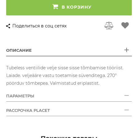
В КОРЗИНУ
Поделиться в соц сетях
ОПИСАНИЕ
Tubeless ventiilide velje sisse sisse tõmbamise tööriist.
Laiade. veljeääre vastu toetamise süvenditega. 270°
pöörduv tõmbepea. Valmistatud eriplastist.
ПАРАМЕТРЫ
РАССРОЧКА PLACET