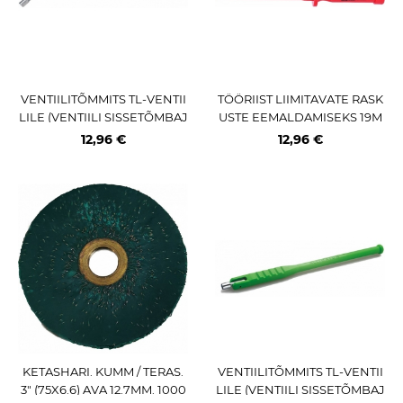
VENTIILITÕMMITS TL-VENTII
TÖÖRIIST LIIMITAVATE RASK
LILE (VENTIILI SISSETÕMBAJ
USTE EEMALDAMISEKS 19M
A) 330MM METALL KS TOOLS
M KS TOOLS
12,96 €
12,96 €
KETASHARI. KUMM / TERAS.
VENTIILITÕMMITS TL-VENTII
3" (75X6.6) AVA 12.7MM. 1000
LILE (VENTIILI SISSETÕMBAJ