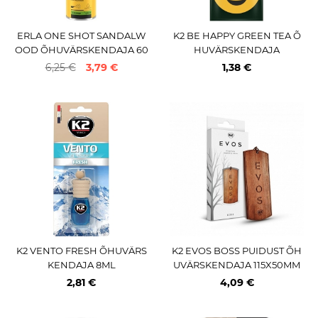
ERLA ONE SHOT SANDALW
K2 BE HAPPY GREEN TEA Õ
OOD ÕHUVÄRSKENDAJA 60
HUVÄRSKENDAJA
0ML
6,25 €
3,79 €
1,38 €
K2 VENTO FRESH ÕHUVÄRS
K2 EVOS BOSS PUIDUST ÕH
KENDAJA 8ML
UVÄRSKENDAJA 115X50MM
2,81 €
4,09 €