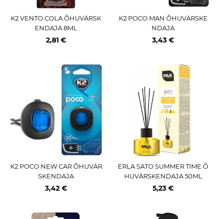
K2 VENTO COLA ÕHUVÄRSK
K2 POCO MAN ÕHUVÄRSKE
ENDAJA 8ML
NDAJA
2,81 €
3,43 €
K2 POCO NEW CAR ÕHUVÄR
ERLA SATO SUMMER TIME Õ
SKENDAJA
HUVÄRSKENDAJA 50ML
3,42 €
5,23 €