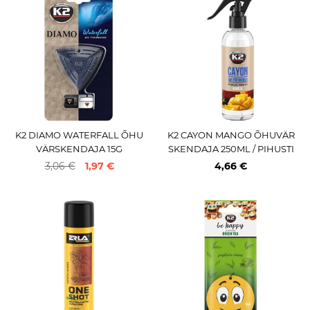
K2 DIAMO WATERFALL ÕHU
K2 CAYON MANGO ÕHUVÄR
VÄRSKENDAJA 15G
SKENDAJA 250ML / PIHUSTI
3,06 €
1,97 €
4,66 €