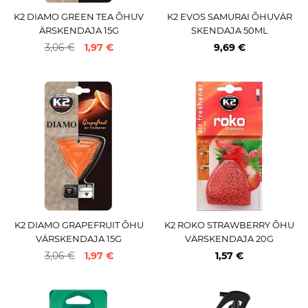
K2 DIAMO GREEN TEA ÕHUV
K2 EVOS SAMURAI ÕHUVÄR
ÄRSKENDAJA 15G
SKENDAJA 50ML
3,06 €
1,97 €
9,69 €
K2 DIAMO GRAPEFRUIT ÕHU
K2 ROKO STRAWBERRY ÕHU
VÄRSKENDAJA 15G
VÄRSKENDAJA 20G
3,06 €
1,97 €
1,57 €