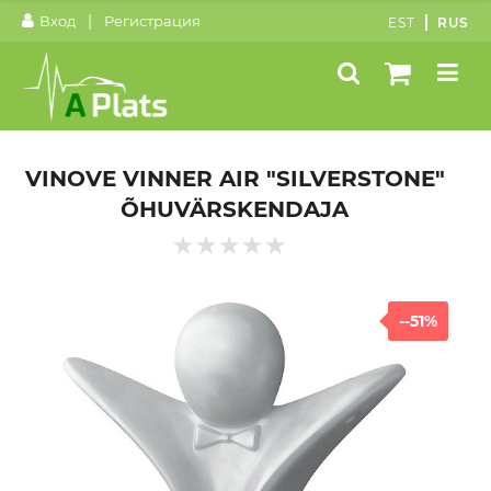
|
Вход
Регистрация
EST
RUS
VINOVE VINNER AIR "SILVERSTONE"
ÕHUVÄRSKENDAJA
--51%