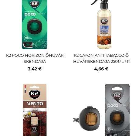
K2 POCO HORIZON ÕHUVÄR
K2 CAYON ANTI TABACCO Õ
SKENDAJA
HUVÄRSKENDAJA 250ML / P
IHUSTI
3,42 €
4,66 €