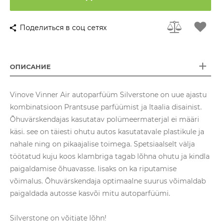
Поделиться в соц сетях
ОПИСАНИЕ
Vinove Vinner Air autoparfüüm Silverstone on uue ajastu
kombinatsioon Prantsuse parfüümist ja Itaalia disainist.
Õhuvärskendajas kasutatav polümeermaterjal ei määri
käsi. see on täiesti ohutu autos kasutatavale plastikule ja
nahale ning on pikaajalise toimega. Spetsiaalselt välja
töötatud kuju koos klambriga tagab lõhna ohutu ja kindla
paigaldamise õhuavasse. lisaks on ka riputamise
võimalus. Õhuvärskendaja optimaalne suurus võimaldab
paigaldada autosse kasvõi mitu autoparfüümi.
Silverstone on võitjate lõhn!