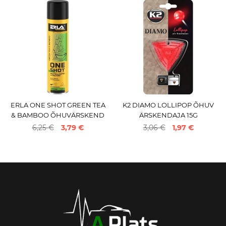
ERLA ONE SHOT GREEN TEA
K2 DIAMO LOLLIPOP ÕHUV
& BAMBOO ÕHUVÄRSKEND
ÄRSKENDAJA 15G
AJA 600ML
6,25 €
3,79 €
3,06 €
1,97 €