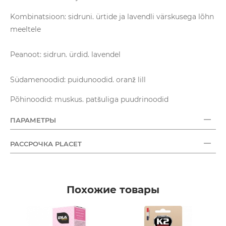
Kombinatsioon: sidruni. ürtide ja lavendli värskusega lõhn
meeltele
Peanoot: sidrun. ürdid. lavendel
Südamenoodid: puidunoodid. oranž lill
Põhinoodid: muskus. patšuliga puudrinoodid
ПАРАМЕТРЫ
РАССРОЧКА PLACET
Похожие товары