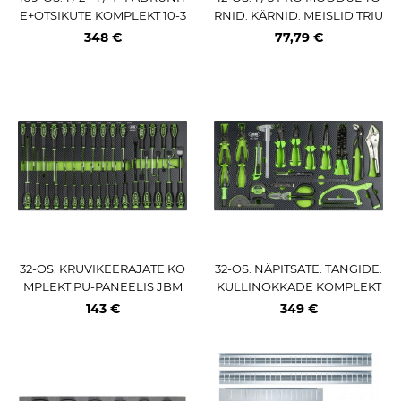
E+OTSIKUTE KOMPLEKT 10-3
RNID. KÄRNID. MEISLID TRIU
6MM. PU-PANEELIS JBM
MF
348 €
77,79 €
32-OS. KRUVIKEERAJATE KO
32-OS. NÄPITSATE. TANGIDE.
MPLEKT PU-PANEELIS JBM
KULLINOKKADE KOMPLEKT
PU-PANEELIS JBM
143 €
349 €