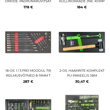
ORXIDE. PADRUNKRUVITSAT
KULLINOKKADE JNE. KOMP
E KOMPLEKT PU-PANEELIS J
LEKT PU-PANEELIS JBM
178 €
164 €
BM
18-OS. 1 / 3 PRO MOODUL TIR
2-OS. HAAMRITE KOMPLEKT
RSILMUSVÕTMED 8-19MM T
PU-PANEELIS JBM
RIUMF
287 €
30,47 €