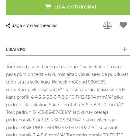
LISA OSTUKORVI
Jaga sotsiaalmeedias
LISAINFO
Tööriistad asuvad pehmetes “foam” paneelides. “Foam”
pesa põhi on teist värvi. mis aitab visualiseerida puuduvat
tööriista ja selle kuju. Paneeli mõõdud 580x385
mm. Komplekt sisaldab:1/4” lühike padrun. klassikaline 6-
kant profiil 4-4.5-5-5.5-6-7-8-9-10-11-12-13-14 mm1/4” pikk
padrun. klassikaline 6-kant profiil 4-5-6-7-8-9-10 mm1/4”
Torx padrun E4-E5-E6-E7-E81/4" lapikkruvikeeraja
padrunotsik SL4-SL5.5-SL6.5-SL71/4" ristkruvikeeraja
padrunotsik PH0-PH1-PH2-PZ0-PZ1-PZ21/4" kuuskant
padrunotsik 3-4-5-6 mm1/4" Torx padrunotsik T8-T9-T10-