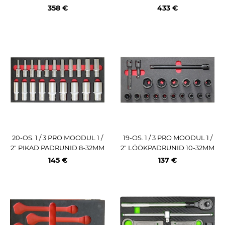
RX PADRUNOTSIKUD L SUU
ME KOMPLEKT JBM
358 €
433 €
RUS VIGOR
20-OS. 1 / 3 PRO MOODUL 1 /
19-OS. 1 / 3 PRO MOODUL 1 /
2" PIKAD PADRUNID 8-32MM
2" LÖÖKPADRUNID 10-32MM
TRIUMF
JA PIKENDUSED TRIUMF
145 €
137 €