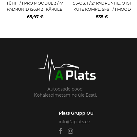
TÜHI 1 / 1 PRO MOODUL 3 / 4"
95-OS. 1 / 2" PADRUNITE. OTSI
PADRUNID (26342T KÄRULE)
KUTE KOMPL. SFS 1 / 1 MOOD
TRIUMF
UL SONIC
65,97 €
535 €
Autoosade pood.
Kohaletoimetamine üle Eesti.
Plats Grupp OÜ
info@aplats.ee