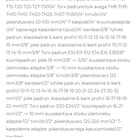
T15-T20-T25-T27-T301/4" Torx padrunotsik avaga TH8-TH9-
TH10-TH15-TH20-TH25-TH27-TH301/4” tirrvõti1/4”
pikendusvars 50-100 mm1/4” T-käepide1/4” kruvitsakäepide
(1/4” tapiavaga käepideme tipus)1/4” kardaan3/8” lühike
padrun. klassikaline 6-kant profiil 10-11-12-13-14-15-16-17-18-
19 mm3/8” pikk padrun. klassikaline 6-kant profiil 10-11-12-
13-14-15 mm3/8” Torx padrun E10-E11-E12-E14-E16-E183/8”
küünlapadrun. pikk 18 mm3/8” –> 5/16” kuuskantava otsiku
ülemineku adapter3/8" –> 10 mm kuuskantava otsiku
ülemineku adapter3/8” tirrvõti3/8” pikendusvars 125
mm3/8” kardaan1/2” lühike padrun. klassikaline 6-kant
profiil 10-11-12-13-14-15-16-17-18-19-20-21-22-24-27-30-32
mm1/2” pikk padrun. klassikaline 6-kant profiil 16-17-18-19-
22 mm1/2” Torx padrun E20-E241/2” küünlapadrun 16-21
mm1/2” –> 10 mm kuuskantava otsiku ülemineku
adapter1/2” tirrvõti1/2” pikendusvars 125-250 mm1/2” T-
käepideme adapter pikendusvarrega kasutamiseks1/2”
kardaan