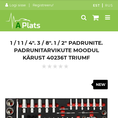
|
Logi sisse
Registreeru!
EST
RUS
1 / 1 1 / 4". 3 / 8". 1 / 2" PADRUNITE.
PADRUNITARVIKUTE MOODUL
KÄRUST 40236T TRIUMF
NEW