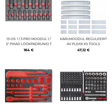
15-OS. 1 / 3 PRO MOODUL 1 /
KÄRUMOODUL REGULEERIT
2" PIKAD LÖÖKPADRUNID T
AV PLEKK KS TOOLS
RIUMF
164 €
47,12 €