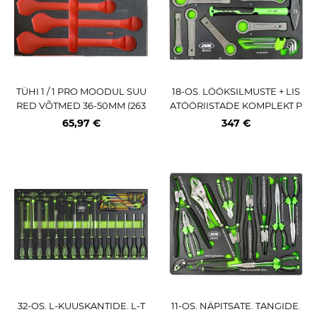
TÜHI 1 / 1 PRO MOODUL SUU
18-OS. LÖÖKSILMUSTE + LIS
RED VÕTMED 36-50MM (263
ATÖÖRIISTADE KOMPLEKT P
42T KÄRULE) TRIUMF
U-PANEELIS JBM
65,97 €
347 €
32-OS. L-KUUSKANTIDE. L-T
11-OS. NÄPITSATE. TANGIDE.