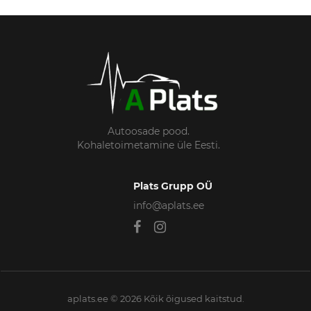
Autoosade pood.
Kohaletoimetamine üle Eesti.
Plats Grupp OÜ
info@aplats.ee
aplats.ee © 2026 Kõik õigused kaitstud.