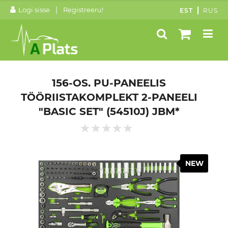
|
Logi sisse
Registreeru!
EST
RUS
156-OS. PU-PANEELIS
TÖÖRIISTAKOMPLEKT 2-PANEELI
"BASIC SET" (54510J) JBM*
NEW