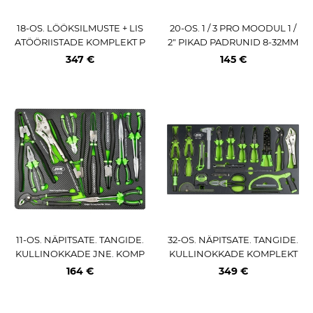
18-OS. LÖÖKSILMUSTE + LIS
20-OS. 1 / 3 PRO MOODUL 1 /
ATÖÖRIISTADE KOMPLEKT P
2" PIKAD PADRUNID 8-32MM
U-PANEELIS JBM
TRIUMF
347 €
145 €
11-OS. NÄPITSATE. TANGIDE.
32-OS. NÄPITSATE. TANGIDE.
KULLINOKKADE JNE. KOMP
KULLINOKKADE KOMPLEKT
LEKT PU-PANEELIS JBM
PU-PANEELIS JBM
164 €
349 €