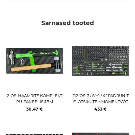
Sarnased tooted
2-OS. HAAMRITE KOMPLEKT
212-OS. 3 / 8"+1 / 4" PADRUNIT
PU-PANEELIS JBM
E. OTSIKUTE + MOMENTVÕT
ME KOMPLEKT JBM
30,47 €
433 €