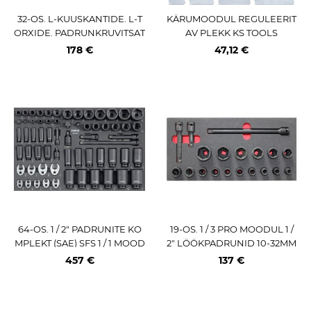
32-OS. L-KUUSKANTIDE. L-T
KÄRUMOODUL REGULEERIT
ORXIDE. PADRUNKRUVITSAT
AV PLEKK KS TOOLS
E KOMPLEKT PU-PANEELIS J
178 €
47,12 €
BM
64-OS. 1 / 2" PADRUNITE KO
19-OS. 1 / 3 PRO MOODUL 1 /
MPLEKT (SAE) SFS 1 / 1 MOOD
2" LÖÖKPADRUNID 10-32MM
UL SONIC
JA PIKENDUSED TRIUMF
457 €
137 €