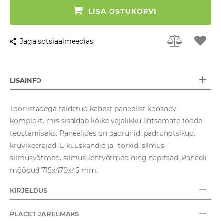
LISA OSTUKORVI
Jaga sotsiaalmeedias
LISAINFO
Tööriistadega täidetud kahest paneelist koosnev
komplekt. mis sisaldab kõike vajalikku lihtsamate tööde
teostamiseks. Paneelides on padrunid. padrunotsikud.
kruvikeerajad. L-kuuskandid ja -torxid. silmus-
silmusvõtmed. silmus-lehtvõtmed ning näpitsad. Paneeli
mõõdud 715x470x45 mm.
KIRJELDUS
PLACET JÄRELMAKS