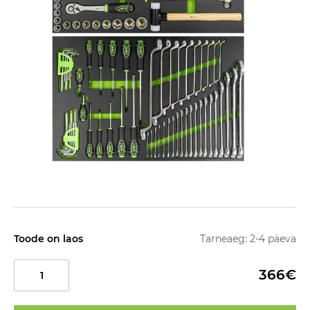
Toode on laos
Tarneaeg: 2-4 päeva
366€