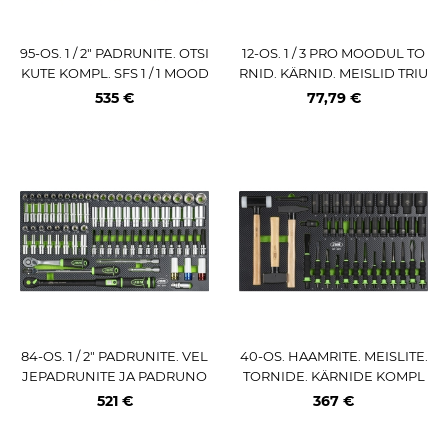
95-OS. 1 / 2" PADRUNITE. OTSI
12-OS. 1 / 3 PRO MOODUL TO
KUTE KOMPL. SFS 1 / 1 MOOD
RNID. KÄRNID. MEISLID TRIU
UL SONIC
MF
535 €
77,79 €
84-OS. 1 / 2" PADRUNITE. VEL
40-OS. HAAMRITE. MEISLITE.
JEPADRUNITE JA PADRUNO
TORNIDE. KÄRNIDE KOMPL
TSIKUTE KOMPLEKT PU-PAN
EKT PU-PANEELIS JBM
521 €
367 €
EELIS JBM