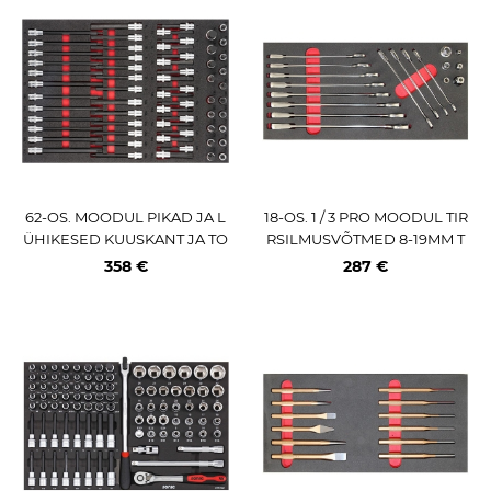
62-OS. MOODUL PIKAD JA L
18-OS. 1 / 3 PRO MOODUL TIR
ÜHIKESED KUUSKANT JA TO
RSILMUSVÕTMED 8-19MM T
RX PADRUNOTSIKUD L SUU
RIUMF
358 €
287 €
RUS VIGOR