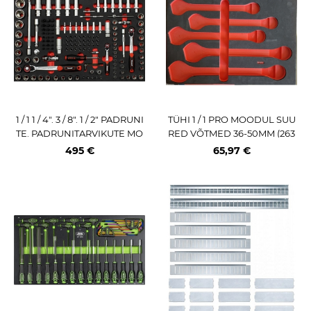
1 / 1 1 / 4". 3 / 8". 1 / 2" PADRUNI
TÜHI 1 / 1 PRO MOODUL SUU
TE. PADRUNITARVIKUTE MO
RED VÕTMED 36-50MM (263
ODUL KÄRUST 40236T TRIU
42T KÄRULE) TRIUMF
495 €
65,97 €
MF