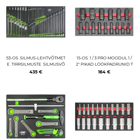
53-OS. SILMUS-LEHTVÕTMET
15-OS. 1 / 3 PRO MOODUL 1 /
E. TIRRSILMUSTE. SILMUSVÕ
2" PIKAD LÖÖKPADRUNID T
TMETE KOMPLEKT PU-PANE
RIUMF
435 €
164 €
ELIS JBM