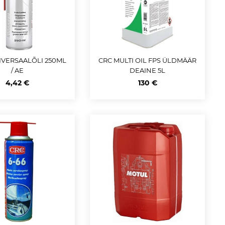
IVERSAALÕLI 250ML
CRC MULTI OIL FPS ÜLDMÄÄR
/ AE
DEAINE 5L
4,42 €
130 €