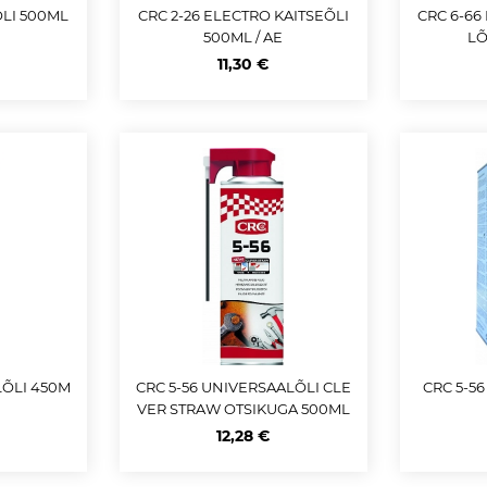
ÕLI 500ML
CRC 2-26 ELECTRO KAITSEÕLI
CRC 6-66
500ML / AE
LÕ
11,30 €
ÕLI 450M
CRC 5-56 UNIVERSAALÕLI CLE
CRC 5-5
VER STRAW OTSIKUGA 500ML
/ AE
12,28 €