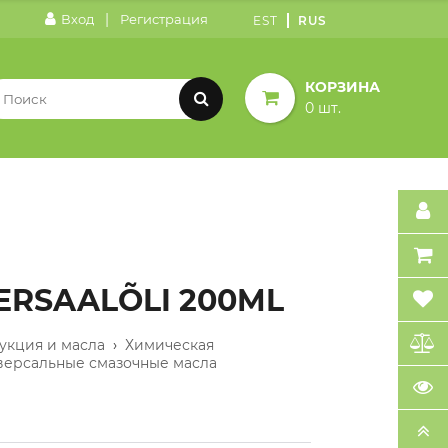
|
Вход
Регистрация
EST
RUS
КОРЗИНА
0 шт.
ERSAALÕLI 200ML
укция и масла
›
Химическая
версальные смазочные масла