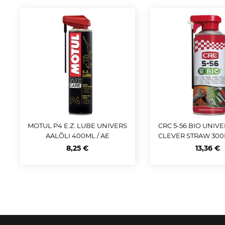
MOTUL P4 E.Z. LUBE UNIVERS
CRC 5-56 BIO UNIV
AALÕLI 400ML / AE
CLEVER STRAW 300M
OLAGUNE
8,25 €
13,36 €