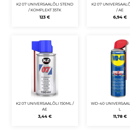
K2 07 UNIVERSAALÕLI STEND
K2 07 UNIVERSAAL
/ KOMPLEKT 35TK
/ AE
123 €
6,94 €
K2 07 UNIVERSAALÕLI 150ML /
WD-40 UNIVERSAAL
AE
L
3,44 €
11,78 €