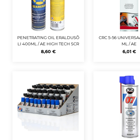
PENETRATING OIL ERALDUSÕ
CRC 5-56 UNIVERSA
LI 400ML / AE HIGH TECH SCR
ML / AE
EW RELEASER BEARGRIP
8,60 €
6,01 €