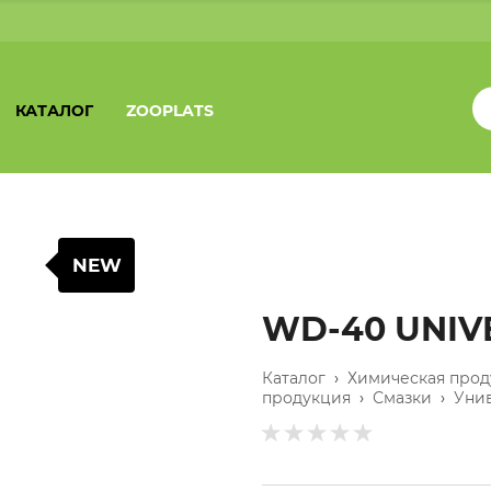
КАТАЛОГ
ZOOPLATS
NEW
WD-40 UNIV
Каталог
›
Химическая прод
продукция
›
Смазки
›
Уни