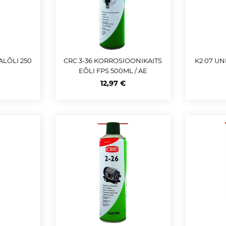
ALÕLI 250
CRC 3-36 KORROSIOONIKAITS
K2 07 UN
EÕLI FPS 500ML / AE
12,97 €