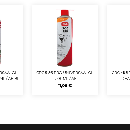
ERSAALÕLI
CRC 5-56 PRO UNIVERSAALÕL
CRC MULT
L / AE BI
I 500ML / AE
DEA
V
11,05 €