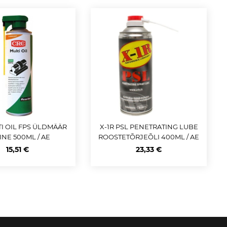
I OIL FPS ÜLDMÄÄR
X-1R PSL PENETRATING LUBE
INE 500ML / AE
ROOSTETÕRJEÕLI 400ML / AE
15,51 €
23,33 €