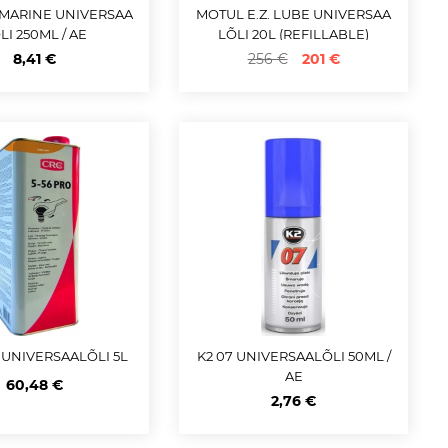
 MARINE UNIVERSAA
MOTUL E.Z. LUBE UNIVERSAA
LI 250ML / AE
LÕLI 20L (REFILLABLE)
8,41 €
256 €
201 €
6 UNIVERSAALÕLI 5L
K2 07 UNIVERSAALÕLI 50ML /
AE
60,48 €
2,76 €