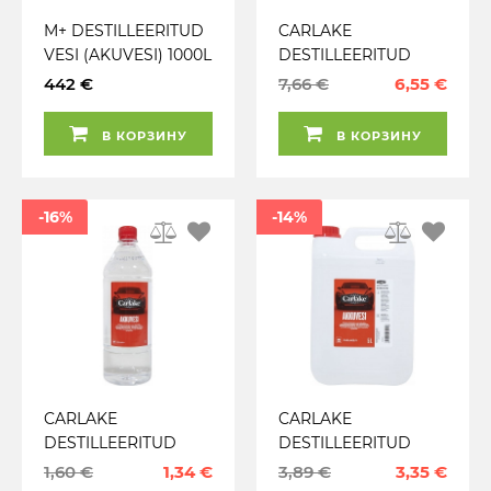
M+ DESTILLEERITUD
CARLAKE
VESI (AKUVESI) 1000L
DESTILLEERITUD
VESI (AKUVESI) 10L
442 €
7,66 €
6,55 €
В КОРЗИНУ
В КОРЗИНУ
-16%
-14%
CARLAKE
CARLAKE
DESTILLEERITUD
DESTILLEERITUD
VESI (AKUVESI) 1L
VESI (AKUVESI) 5L
1,60 €
1,34 €
3,89 €
3,35 €