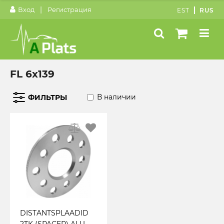
|
Вход
Регистрация
EST
RUS
FL 6x139
В наличии
ФИЛЬТРЫ
DISTANTSPLAADID
2TK (SPACER) ALU.