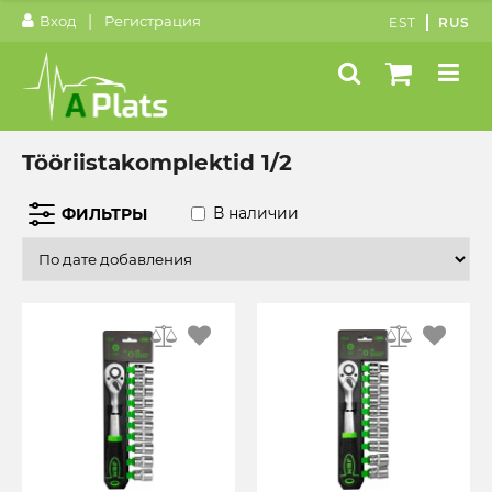
|
Вход
Регистрация
EST
RUS
Tööriistakomplektid 1/2
В наличии
ФИЛЬТРЫ