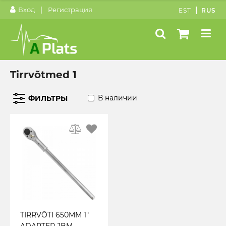
|
Вход
Регистрация
EST
RUS
Tirrvõtmed 1
В наличии
ФИЛЬТРЫ
TIRRVÕTI 650MM 1"
ADAPTER JBM