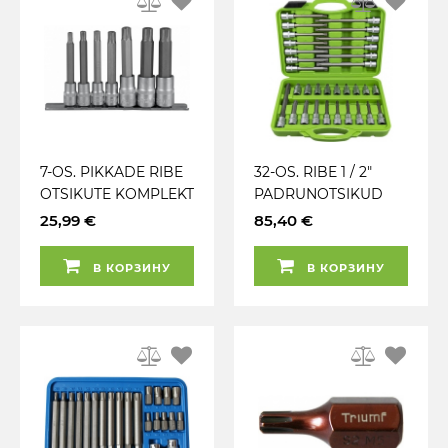
7-OS. PIKKADE RIBE
32-OS. RIBE 1 / 2"
OTSIKUTE KOMPLEKT
PADRUNOTSIKUD
3 / 8 JA 1 / 2" (M6-M14)
STARDIKOMPLEKT
25,99 €
85,40 €
SIINIL JBM
(LÜHIKESED. PIKAD)
JBM
В КОРЗИНУ
В КОРЗИНУ