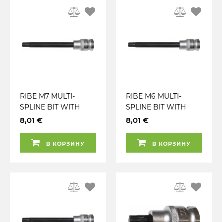
RIBE M7 MULTI-
RIBE M6 MULTI-
SPLINE BIT WITH
SPLINE BIT WITH
SOCKET 1 / 2"
SOCKET 1 / 2"
8,01 €
8,01 €
DRIVER. LENGTH
DRIVER. LENGTH
140MM. DARK BLACK
140MM. DARK BLACK
В КОРЗИНУ
В КОРЗИНУ
BIT BODY S2.
BIT BODY S2.