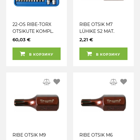
22-OS RIBE-TORX
RIBE OTSIK M7
OTSIKUTE KOMPL.
LÜHIKE S2 MAT.
PIKK / LÜH TRIUMF
(130T) TRIUMF
60,03 €
2,21 €
В КОРЗИНУ
В КОРЗИНУ
RIBE OTSIK M9
RIBE OTSIK M6