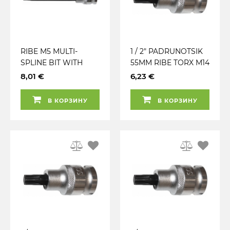
RIBE M5 MULTI-
1 / 2" PADRUNOTSIK
SPLINE BIT WITH
55MM RIBE TORX M14
SOCKET 1 / 2"
TRIUMF
8,01 €
6,23 €
DRIVER. LENGTH
140MM. DARK BLACK
В КОРЗИНУ
В КОРЗИНУ
BIT BODY S2.