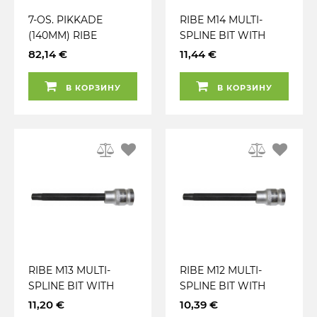
7-OS. PIKKADE
RIBE M14 MULTI-
(140MM) RIBE
SPLINE BIT WITH
TORXOTSIKUTE
SOCKET 1 / 2"
82,14 €
11,44 €
KOMPL. M5-M12
DRIVER. LENGTH
FOAM TRIUMF
140MM. DARK BLACK
В КОРЗИНУ
В КОРЗИНУ
BIT BODY S2
RIBE M13 MULTI-
RIBE M12 MULTI-
SPLINE BIT WITH
SPLINE BIT WITH
SOCKET 1 / 2"
SOCKET 1 / 2"
11,20 €
10,39 €
DRIVER. LENGTH
DRIVER. LENGTH