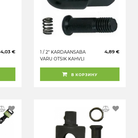
34,03 €
4,89 €
1 / 2" KARDAANSABA
VARU OTSIK KAHVLI
VAHELE 38694T. 35219T.
35220T TRIUMF
В КОРЗИНУ