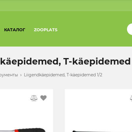
КАТАЛОГ
ZOOPLATS
dkäepidemed, T-käepidemed 
рументы
›
Liigendkäepidemed, T-käepidemed 1/2