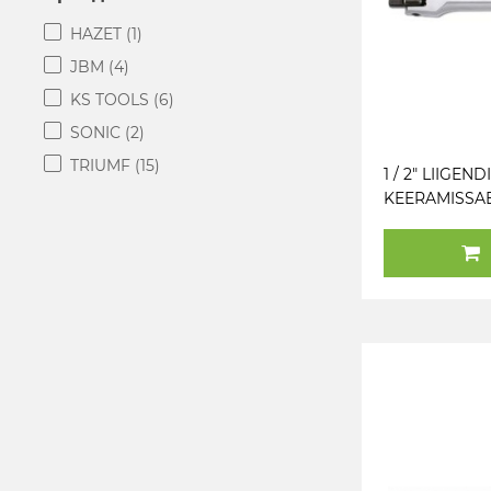
HAZET
(1)
JBM
(4)
KS TOOLS
(6)
SONIC
(2)
TRIUMF
(15)
1 / 2" LIIGEND
KEERAMISSA
370MM SONI