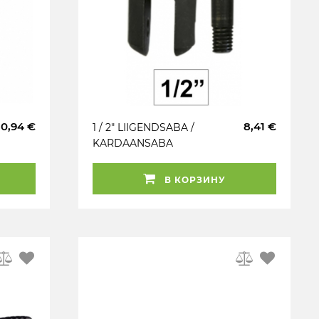
30,94 €
8,41 €
1 / 2" LIIGENDSABA /
KARDAANSABA
REM.KOMPLEKT 52526
JBM
В КОРЗИНУ