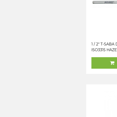
1 / 2" T-SABA 
ISO3315 HAZ
IN GERMANY)