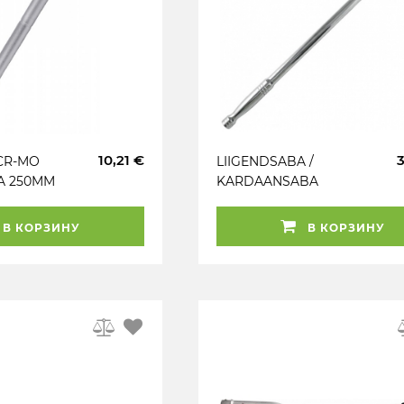
10,21 €
 CR-MO
LIIGENDSABA /
A 250MM
KARDAANSABA
600MM 1 / 2" JBM
В КОРЗИНУ
В КОРЗИНУ