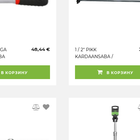
48,44 €
IGA
1 / 2" PIKK
BA
KARDAANSABA /
C
LIIGENDSABA 630MM
TRIUMF
В КОРЗИНУ
В КОРЗИНУ