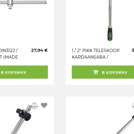
27,94 €
DIN3122 /
1 / 2" PIKK TELESKOOP
ET (MADE
KARDAANSABA /
LIIGENDSABA 450-
600MM JBM*
В КОРЗИНУ
В КОРЗИНУ