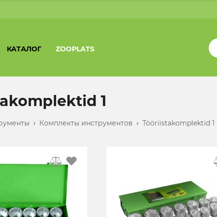
КАТАЛОГ
ZOOPLATS
takomplektid 1
рументы
›
Комплекты инструментов
›
Tööriistakomplektid 1