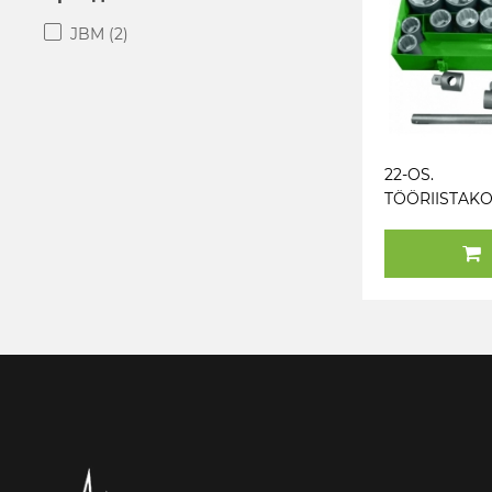
JBM
(2)
22-OS.
TÖÖRIISTAK
1" 36-80MM 1
JBM