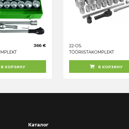
366 €
22-OS.
OMPLEKT
TÖÖRIISTAKOMPLEKT
2-KANT
1" 36-80MM JBM
В КОРЗИНУ
В КОРЗИНУ
Каталог