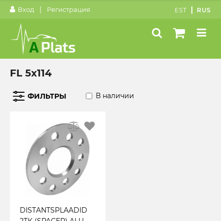
|
Вход
Регистрация
EST
RUS
FL 5x114
В наличии
ФИЛЬТРЫ
DISTANTSPLAADID
2TK (SPACER) ALU.