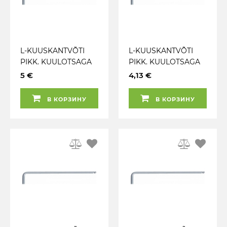
L-KUUSKANTVÕTI
L-KUUSKANTVÕTI
PIKK. KUULOTSAGA
PIKK. KUULOTSAGA
7MM KS TOOLS
6MM KS TOOLS
5 €
4,13 €
В КОРЗИНУ
В КОРЗИНУ