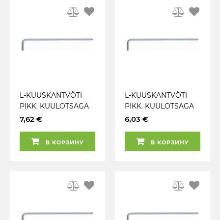
L-KUUSKANTVÕTI
L-KUUSKANTVÕTI
PIKK. KUULOTSAGA
PIKK. KUULOTSAGA
10MM KS TOOLS
8MM KS TOOLS
7,62 €
6,03 €
В КОРЗИНУ
В КОРЗИНУ