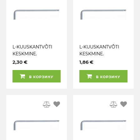
L-KUUSKANTVÕTI
L-KUUSKANTVÕTI
KESKMINE.
KESKMINE.
KUULOTSAGA 4MM
KUULOTSAGA 3.5MM
2,30 €
1,86 €
KS TOOLS
KS TOOLS
В КОРЗИНУ
В КОРЗИНУ