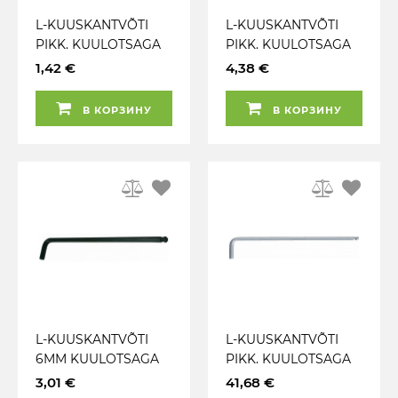
L-KUUSKANTVÕTI
L-KUUSKANTVÕTI
PIKK. KUULOTSAGA
PIKK. KUULOTSAGA
2.5MM BEARGRIP
7MM BEARGRIP
1,42 €
4,38 €
В КОРЗИНУ
В КОРЗИНУ
L-KUUSKANTVÕTI
L-KUUSKANTVÕTI
6MM KUULOTSAGA
PIKK. KUULOTSAGA
L=135MM BEARGRIP
19MM KS TOOLS
3,01 €
41,68 €