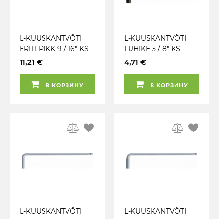
L-KUUSKANTVÕTI
L-KUUSKANTVÕTI
ERITI PIKK 9 / 16" KS
LÜHIKE 5 / 8" KS
TOOLS
TOOLS
11,21 €
4,71 €
В КОРЗИНУ
В КОРЗИНУ
L-KUUSKANTVÕTI
L-KUUSKANTVÕTI