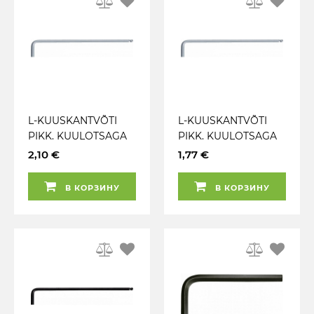
L-KUUSKANTVÕTI
L-KUUSKANTVÕTI
PIKK. KUULOTSAGA
PIKK. KUULOTSAGA
1.5MM KS TOOLS
1.3MM KS TOOLS
2,10 €
1,77 €
В КОРЗИНУ
В КОРЗИНУ