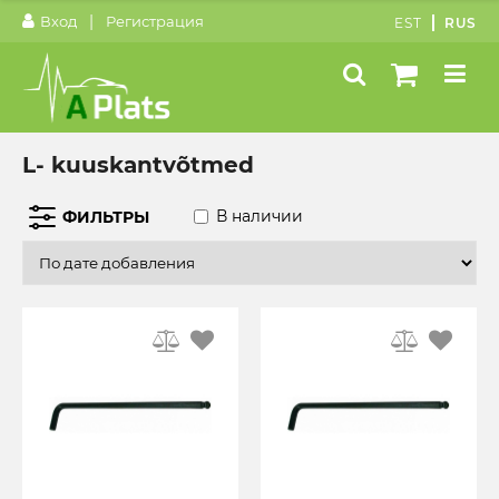
|
Вход
Регистрация
EST
RUS
L- kuuskantvõtmed
В наличии
ФИЛЬТРЫ