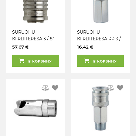
SURUÕHU
SURUÕHU
KIIRLIITEPESA 3 / 8"
KIIRLIITEPESA RP 3 /
BSP VÄLISKEERE
8" SISEKEERE XF PCL
57,67 €
16,42 €
EURO 10.4MM
AC71EF
CHICAGO
В КОРЗИНУ
В КОРЗИНУ
PNEUMATIC