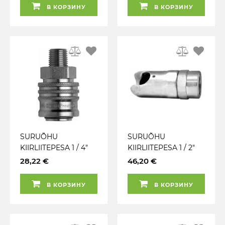
PNEUMATIC
CHICAGO
В КОРЗИНУ
В КОРЗИНУ
PNEUMATIC
SURUÕHU
SURUÕHU
KIIRLIITEPESA 1 / 4"
KIIRLIITEPESA 1 / 2"
BSP VÄLISKEERE
BSP SISEKEERE
28,22 €
46,20 €
EURO 7.6MM
EURO 7.6MM EF
CHICAGO
CHICAGO
В КОРЗИНУ
В КОРЗИНУ
PNEUMATIC
PNEUMATIC