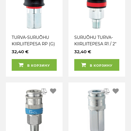
TURVA-SURUÕHU
SURUÕHU TURVA-
KIIRLIITEPESA RP (G)
KIIRLIITEPESA R1 / 2"
1 / 2" SISEKEERE XF
VÄLISKEERE BSPT XF
32,40 €
32,40 €
PCL AS71JF
PCL
В КОРЗИНУ
В КОРЗИНУ