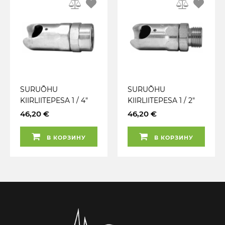
SURUÕHU
SURUÕHU
KIIRLIITEPESA 1 / 4"
KIIRLIITEPESA 1 / 2"
BSP SISEKEERE
BSP VÄLISKEERE
46,20 €
46,20 €
EURO 7.6MM EF
EURO 7.6MM EF
CHICAGO
CHICAGO
В КОРЗИНУ
В КОРЗИНУ
PNEUMATIC
PNEUMATIC