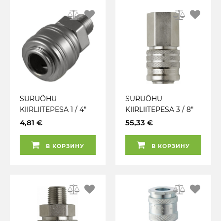
SURUÕHU
SURUÕHU
KIIRLIITEPESA 1 / 4"
KIIRLIITEPESA 3 / 8"
VÄLISKEERE EURO
BSP SISEKEERE
4,81 €
55,33 €
7.6MM JBM
EURO 10.4MM
CHICAGO
В КОРЗИНУ
В КОРЗИНУ
PNEUMATIC