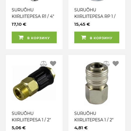
SURUÕHU
SURUÕHU
KIIRLIITEPESA R1 / 4"
KIIRLIITEPESA RP 1 /
VÄLISKEERE BSPT XF
4" SISEKEERE XF PCL
17,10 €
15,45 €
PCL
AC71CF
В КОРЗИНУ
В КОРЗИНУ
SURUÕHU
SURUÕHU
KIIRLIITEPESA 1 / 2"
KIIRLIITEPESA 1 / 2"
VÄLISKEERE EURO
SISEKEERE EURO
5,06 €
4,81 €