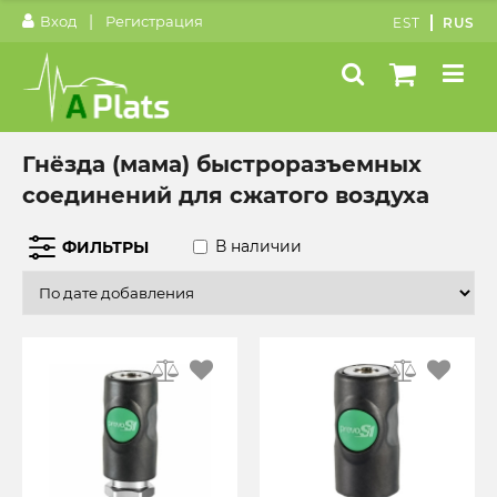
|
Вход
Регистрация
EST
RUS
Гнёзда (мама) быстроразъемных
соединений для сжатого воздуха
В наличии
ФИЛЬТРЫ