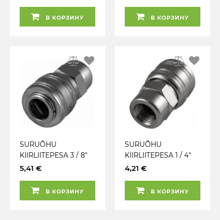
7.6MM JBM
7.6MM JBM
В КОРЗИНУ
В КОРЗИНУ
SURUÕHU
SURUÕHU
KIIRLIITEPESA 3 / 8"
KIIRLIITEPESA 1 / 4"
SISEKEERE EURO
SISEKEERE EURO
5,41 €
4,21 €
7.6MM JBM
7.6MM JBM
В КОРЗИНУ
В КОРЗИНУ