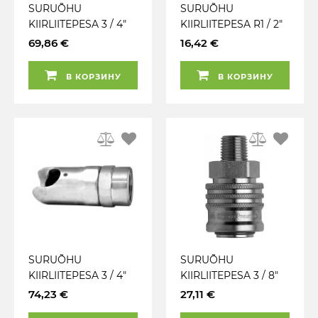
SURUÕHU
SURUÕHU
KIIRLIITEPESA 3 / 4"
KIIRLIITEPESA R1 / 2"
NPT SISEKEERE 11MM
VÄLISKEERE BSPT XF
69,86 €
16,42 €
EF CHICAGO
PCL
PNEUMATIC
В КОРЗИНУ
В КОРЗИНУ
SURUÕHU
SURUÕHU
KIIRLIITEPESA 3 / 4"
KIIRLIITEPESA 3 / 8"
BSP SISEKEERE 11MM
BSP VÄLISKEERE
74,23 €
27,11 €
EF CHICAGO
EURO 7.6MM