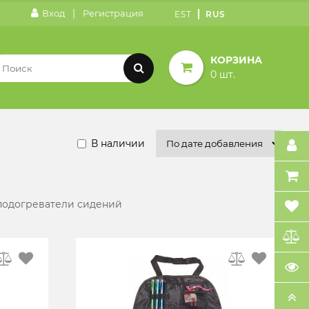
|
Вход
Регистрация
EST
RUS
КОРЗИНА
0 шт.
В наличии
 подогреватели сидений