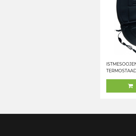
ISTMESOOJE
TERMOSTAAD
35W / 45W
CARMOTION