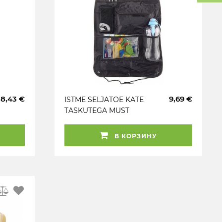
18,43 €
9,69 €
ISTME SELJATOE KATE
TASKUTEGA MUST
59X38CM CARMOTION
В КОРЗИНУ