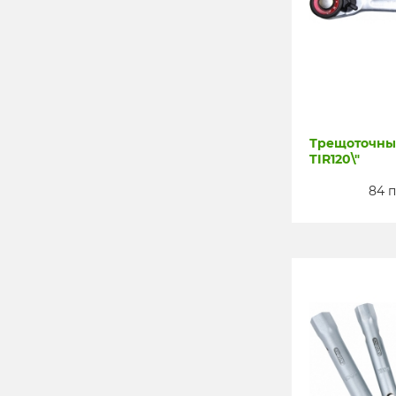
Трещоточные 
TIR120\"
84 