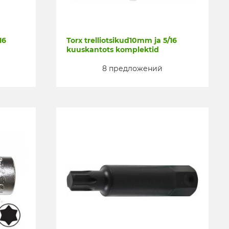
16
Torx trelliotsikud10mm ja 5/16
kuuskantots komplektid
8 предложений