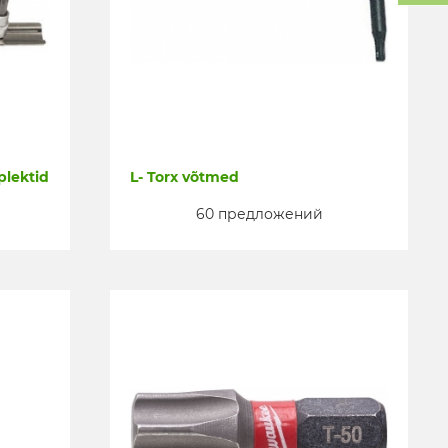
plektid
L- Torx võtmed
60 предложений