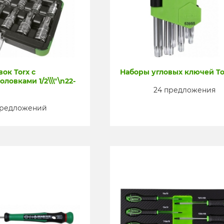
ок Torx с
Наборы угловых ключей To
ловками 1/2\\\"\n22-
24 предложения
предложений