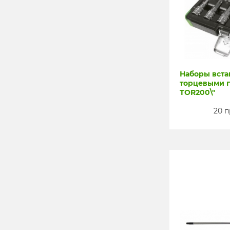
Наборы встав
торцевыми го
TOR200\"
20 