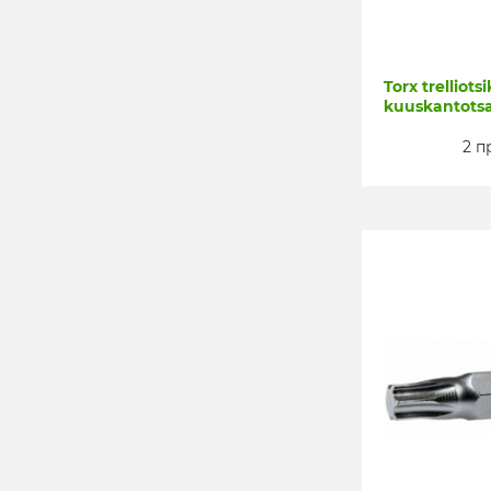
Torx trelliots
kuuskantots
2 