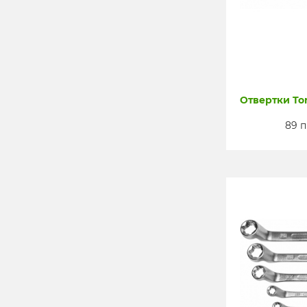
Отвертки To
89 