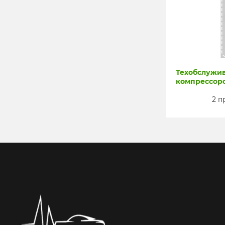
Техобслужив
компрессор
2 