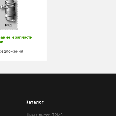
ание и запчасти
ов
предложения
Каталог
Шины, диски, TPMS