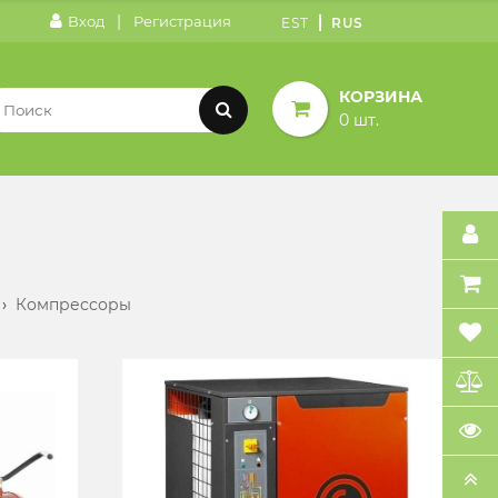
|
Вход
Регистрация
EST
RUS
КОРЗИНА
0 шт.
›
Компрессоры