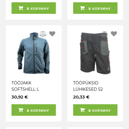
В КОРЗИНУ
В КОРЗИНУ
TÖÖJAKK
TÖÖPÜKSID
SOFTSHELL L
LÜHIKESED 52
TVARDY
TVARDY
30,92 €
20,33 €
В КОРЗИНУ
В КОРЗИНУ