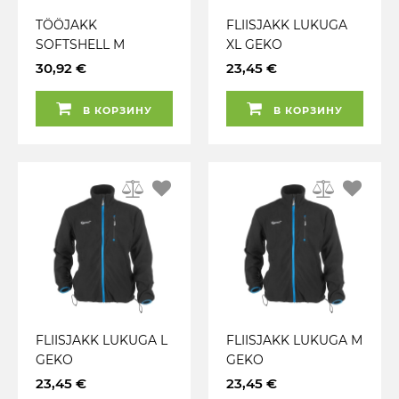
TÖÖJAKK
FLIISJAKK LUKUGA
SOFTSHELL M
XL GEKO
TVARDY
30,92 €
23,45 €
В КОРЗИНУ
В КОРЗИНУ
FLIISJAKK LUKUGA L
FLIISJAKK LUKUGA M
GEKO
GEKO
23,45 €
23,45 €