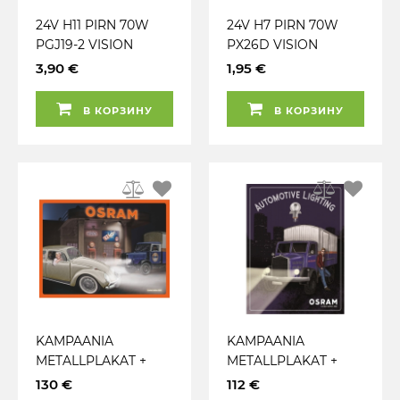
24V H11 PIRN 70W
24V H7 PIRN 70W
PGJ19-2 VISION
PX26D VISION
3,90 €
1,95 €
В КОРЗИНУ
В КОРЗИНУ
KAMPAANIA
KAMPAANIA
METALLPLAKAT +
METALLPLAKAT +
PIRN H7 (20TK)+ H4
PIRN H7 (30TK) 24V
130 €
112 €
(10TK) 24V ORIGINAL
ORIGINAL OSRAM