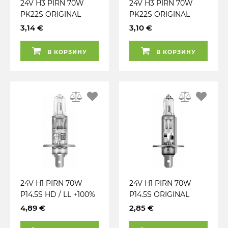
24V H3 PIRN 70W
24V H3 PIRN 70W
PK22S ORIGINAL
PK22S ORIGINAL
BLISTER 1TK OSRAM
OSRAM
3,14 €
3,10 €
В КОРЗИНУ
В КОРЗИНУ
24V H1 PIRN 70W
24V H1 PIRN 70W
P14.5S HD / LL +100%
P14.5S ORIGINAL
TRUCKSTAR PRO
OSRAM
4,89 €
2,85 €
OSRAM