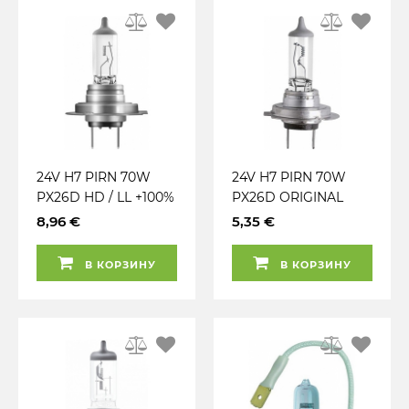
24V H7 PIRN 70W
24V H7 PIRN 70W
PX26D HD / LL +100%
PX26D ORIGINAL
TRUCKSTAR PRO
OSRAM
8,96 €
5,35 €
OSRAM
В КОРЗИНУ
В КОРЗИНУ