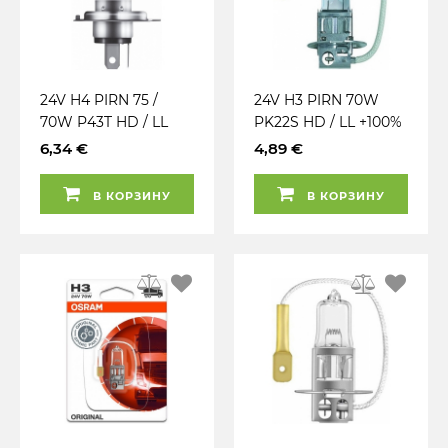
24V H4 PIRN 75 /
24V H3 PIRN 70W
70W P43T HD / LL
PK22S HD / LL +100%
+100% TRUCKSTAR
TRUCKSTAR PRO
6,34 €
4,89 €
PRO OSRAM
OSRAM
В КОРЗИНУ
В КОРЗИНУ