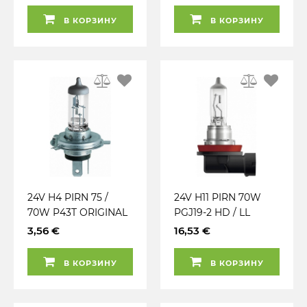
OSRAM
В КОРЗИНУ
В КОРЗИНУ
24V H4 PIRN 75 /
24V H11 PIRN 70W
70W P43T ORIGINAL
PGJ19-2 HD / LL
OSRAM
+100% TRUCKSTAR
3,56 €
16,53 €
PRO OSRAM
В КОРЗИНУ
В КОРЗИНУ