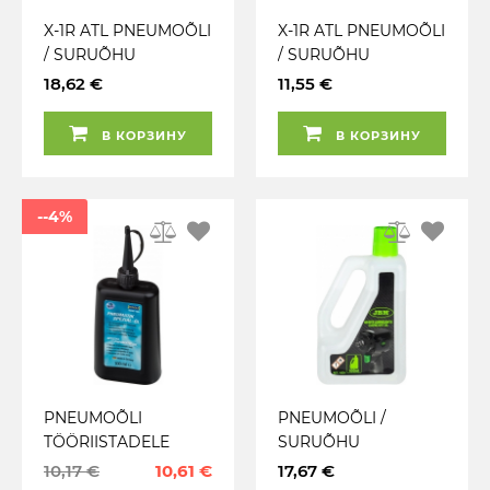
X-1R ATL PNEUMOÕLI
X-1R ATL PNEUMOÕLI
/ SURUÕHU
/ SURUÕHU
TÖÖRIISTA ÕLI
TÖÖRIISTA ÕLI 150ML
18,62 €
11,55 €
250ML
/ AE
В КОРЗИНУ
В КОРЗИНУ
--4%
PNEUMOÕLI
PNEUMOÕLI /
TÖÖRIISTADELE
SURUÕHU
100ML HAZET
TÖÖRIISTA ÕLI
10,17 €
10,61 €
17,67 €
600ML JBM