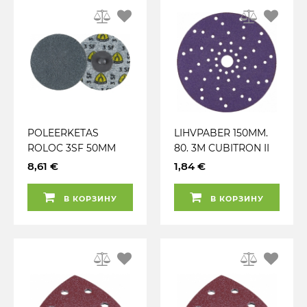
POLEERKETAS
LIHVPABER 150MM.
ROLOC 3SF 50MM
80. 3M CUBITRON II
QRC 500 KLINGSPOR
HOOKIT CLEAN
8,61 €
1,84 €
SANDING ABRASIVE
737U
В КОРЗИНУ
В КОРЗИНУ