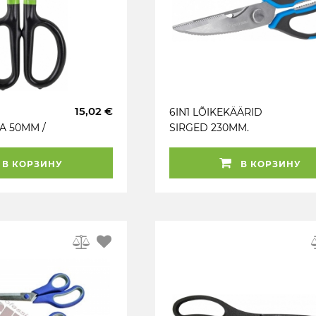
15,02 €
6IN1 LÕIKEKÄÄRID
A 50MM /
SIRGED 230MM.
KOMPOSIIT
SÕRMEOSA GEKO
В КОРЗИНУ
В КОРЗИНУ