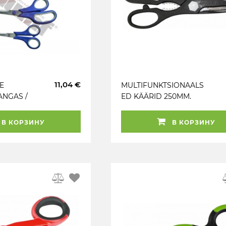
11,04 €
E
MULTIFUNKTSIONAALS
ANGAS /
ED KÄÄRID 250MM.
MINIHAMMASTATUD
SED JA
LÕIKETERAD (EI LIBISE)
В КОРЗИНУ
В КОРЗИНУ
KÄÄRID
TRIUMF