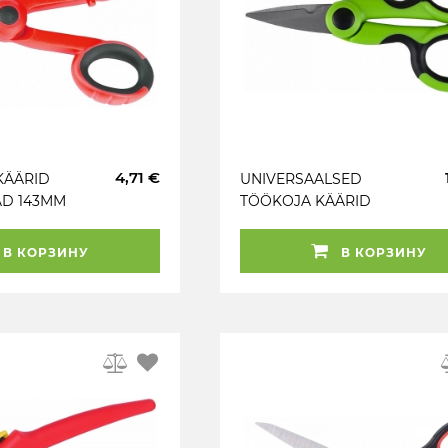
4,71 €
KÄÄRID
UNIVERSAALSED
D 143MM
TÖÖKOJA KÄÄRID
140MM INOX (KAABLI /
TRAADI
В КОРЗИНУ
В КОРЗИНУ
LÕIKESÄLGUGA) JBM