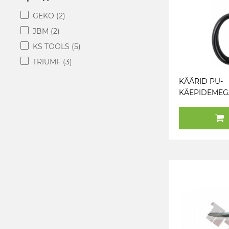
GEKO
(2)
JBM
(2)
KS TOOLS
(5)
TRIUMF
(3)
KÄÄRID PU-
KÄEPIDEMEG
210MM JBM