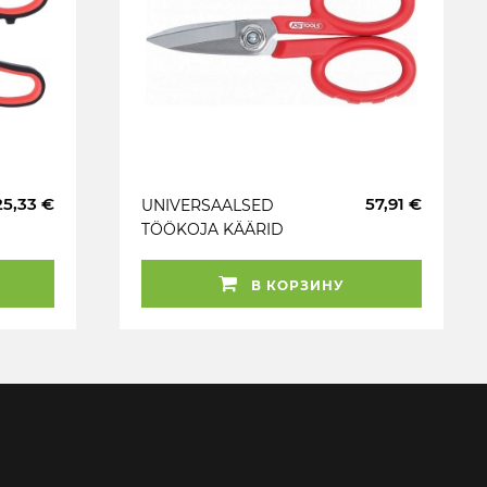
25,33 €
57,91 €
UNIVERSAALSED
TÖÖKOJA KÄÄRID
140MM INOX KS TOOLS
В КОРЗИНУ