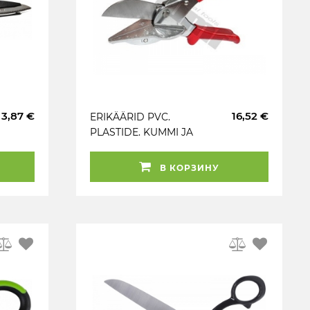
3,87 €
16,52 €
ERIKÄÄRID PVC.
PLASTIDE. KUMMI JA
PUIDU LÕIKAMISEKS
220MM TRIUMF
В КОРЗИНУ