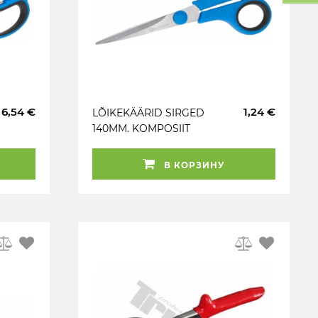
6,54 €
1,24 €
LÕIKEKÄÄRID SIRGED
140MM. KOMPOSIIT
SÕRMEOSA GEKO
В КОРЗИНУ