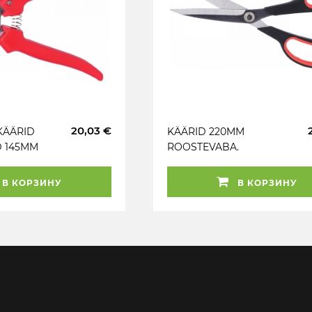
20,03 €
KÄÄRID
KÄÄRID 220MM
D 145MM
ROOSTEVABA.
LDATUD
LÕIKEPIKKUS 90MM KS
LS
TOOLS
В КОРЗИНУ
В КОРЗИНУ