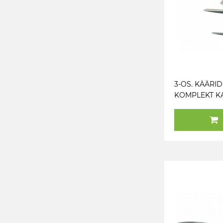
3-OS. KÄÄRID
KOMPLEKT K
NAHK JNE.
UNIVERSAAL
LÜHIKESED 
TRIUMF