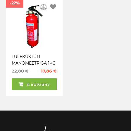
-22%
TULEKUSTUTI
MANOMEETRIGA 1KG
ABC
22,80 €
17,86 €
В КОРЗИНУ