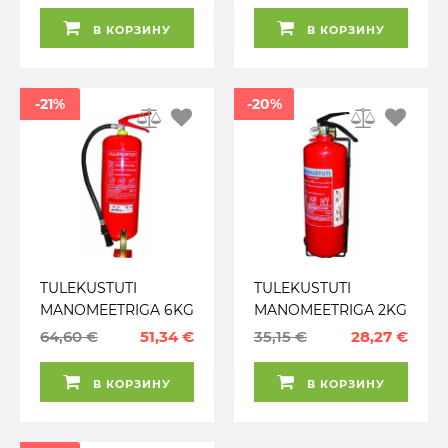
В КОРЗИНУ
В КОРЗИНУ
-21%
-20%
TULEKUSTUTI
TULEKUSTUTI
MANOMEETRIGA 6KG
MANOMEETRIGA 2KG
ABC
ABC
64,60 €
51,34 €
35,15 €
28,27 €
В КОРЗИНУ
В КОРЗИНУ