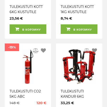
TULEKUSTUTI KOTT
TULEKUSTUTI KOTT
6KG KUSTUTILE
1KG KUSTUTILE
CARMOTION
23,56 €
8,74 €
В КОРЗИНУ
В КОРЗИНУ
-19%
TULEKUSTUTI CO2
TULEKUSTUTI
5KG ABC
KANDUR 6KG
KUSTUTILE VALPRO
148 €
120 €
33,25 €