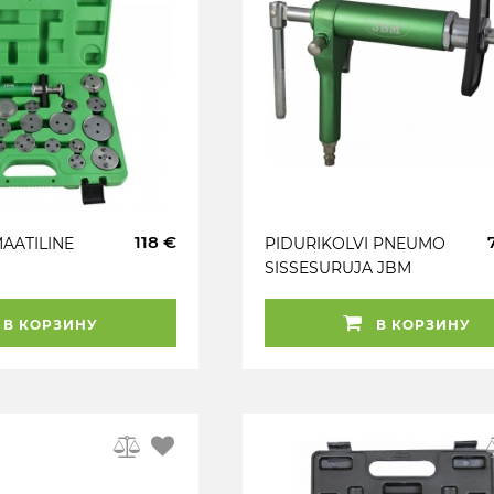
118 €
MAATILINE
PIDURIKOLVI PNEUMO
SISSESURUJA JBM
TE
LEKT JMB
В КОРЗИНУ
В КОРЗИНУ