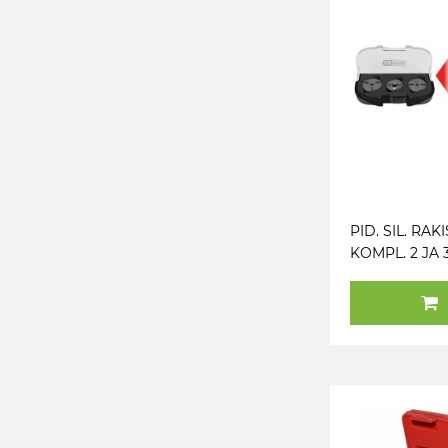
PID. SIL. RAK
KOMPL. 2 JA 3 
8" REGULEER
TOOLS