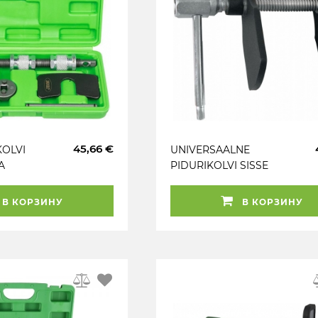
45,66 €
KOLVI
UNIVERSAALNE
A
PIDURIKOLVI SISSE
 &
SURUJA (KEERATAV KA
) JBM
1 / 2" TIRRIGA) TRIUMF
В КОРЗИНУ
В КОРЗИНУ