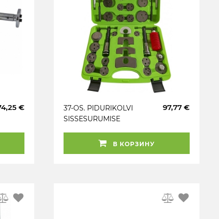
74,25 €
97,77 €
37-OS. PIDURIKOLVI
SISSESURUMISE
RAKISTE KOMPLEKT
JBM
В КОРЗИНУ