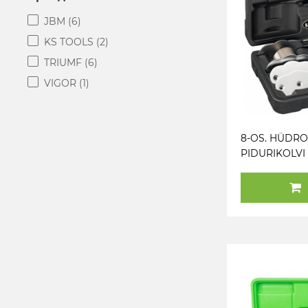
JBM
(6)
KS TOOLS
(2)
TRIUMF
(6)
VIGOR
(1)
8-OS. HÜDR
PIDURIKOLVI
SISSESURUJA
VIGOR