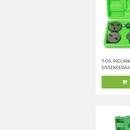
7-OS. PIDURI
SISSEKEERAJ
(VASAKKEERE
PAREMKEERE