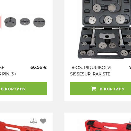
66,56 €
ISE
18-OS. PIDURIKOLVI
PIN. 3 /
SISSESUR. RAKISTE
ITAV KS
KOMPL. 2 KRUVI
TRIUMF
В КОРЗИНУ
В КОРЗИНУ