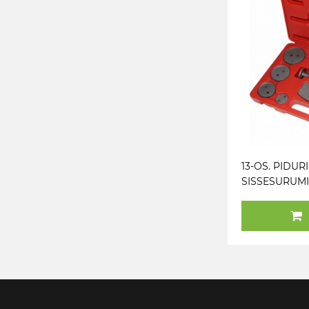
13-OS. PIDUR
SISSESURUM
RAKISTE KOM
TRIUMF