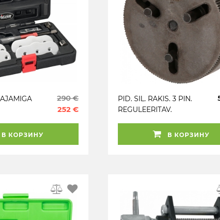
290 €
OAJAMIGA
PID. SIL. RAKIS. 3 PIN.
252 €
REGULEERITAV.
 30-70MM
150.2295 KS TOOLS
В КОРЗИНУ
В КОРЗИНУ