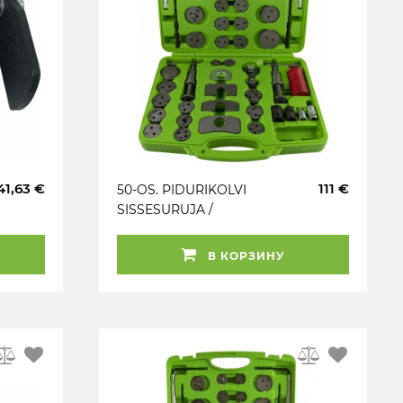
41,63 €
111 €
50-OS. PIDURIKOLVI
SISSESURUJA /
KEERAJA
MASTERKOMPLEKT +
В КОРЗИНУ
SADULA TÖÖRIISTAD
JBM