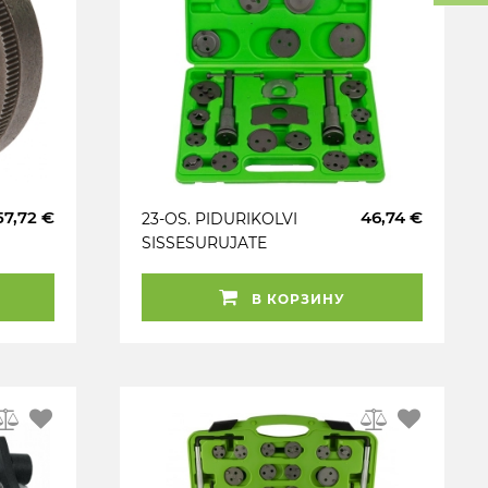
57,72 €
46,74 €
23-OS. PIDURIKOLVI
SISSESURUJATE
KOMPL. JBM
В КОРЗИНУ