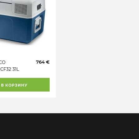
764 €
CO
F32 31L
V
В КОРЗИНУ