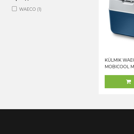
WAECO
(1)
KÜLMIK WAE
MOBICOOL MC
12 / 24V / 220