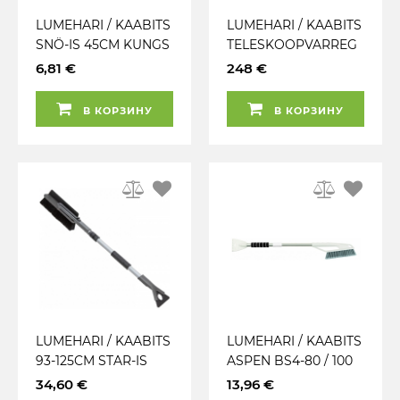
LUMEHARI / KAABITS
LUMEHARI / KAABITS
SNÖ-IS 45CM KUNGS
TELESKOOPVARREG
A HAAGISE KATUSE
6,81 €
248 €
PUHASTAMISEKS
В КОРЗИНУ
В КОРЗИНУ
LUMEHARI / KAABITS
LUMEHARI / KAABITS
93-125CM STAR-IS
ASPEN BS4-80 / 100
KUNGS
TELESKOOPVARREG
34,60 €
13,96 €
A 80-100CM