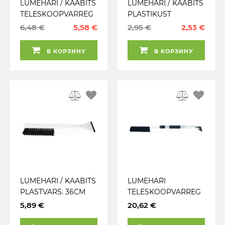
LUMEHARI / KAABITS
LUMEHARI / KAABITS
TELESKOOPVARREG
PLASTIKUST
A 87-115CM
VARREGA 50CM
6,48 €
5,58 €
2,95 €
2,53 €
В КОРЗИНУ
В КОРЗИНУ
LUMEHARI / KAABITS
LUMEHARI
PLASTVARS. 36CM
TELESKOOPVARREG
KOLMNURKELEMENT
A 70-105CM TELE-IS
5,89 €
20,62 €
KUNGS