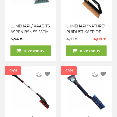
LUMEHARI / KAABITS
LUMEHARI "NATURE"
ASPEN BS4-55 55CM
PUIDUST KÄEPIDE
VERSACO
SOONTEGA 42CM
5,54 €
4,71 €
4,09 €
В КОРЗИНУ
В КОРЗИНУ
-14%
-14%