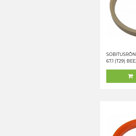
SOBITUSRÕNG
67.1 (T29) BEE
FAASITA. 1TK