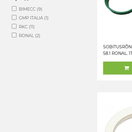
BIMECC
(9)
GMP ITALIA
(1)
RKC
(11)
RONAL
(2)
SOBITUSRÕNG
58.1 RONAL. 1