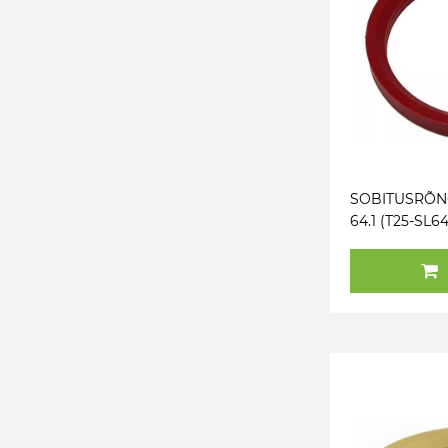
SOBITUSRÕNG
64.1 (T25-SL64
PUNANE. 1TK