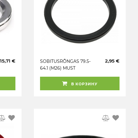
15,71 €
2,95 €
SOBITUSRÕNGAS 79.5-
64.1 (M26) MUST
(MOMO. MILLE MIGLIA)
1TK
В КОРЗИНУ