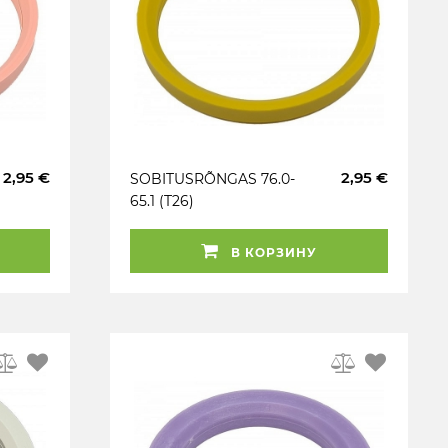
2,95 €
2,95 €
SOBITUSRÕNGAS 76.0-
65.1 (T26)
HELEKOLLANE.
FAASITA. 1TK
В КОРЗИНУ