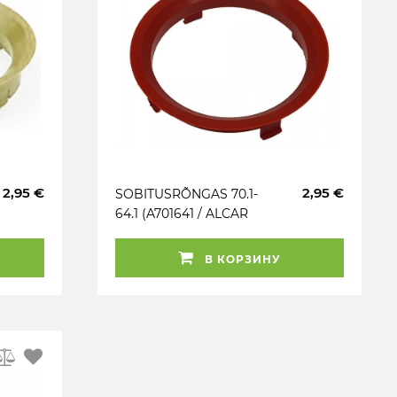
2,95 €
2,95 €
SOBITUSRÕNGAS 70.1-
64.1 (A701641 / ALCAR
Z1340). PUNANE. 1TK
В КОРЗИНУ