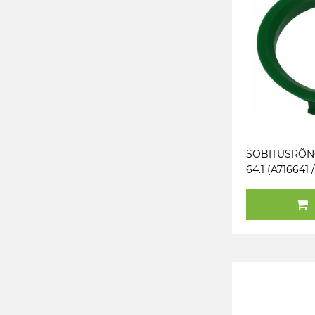
SOBITUSRÕNG
64.1 (A716641
Z1764) ROHEL