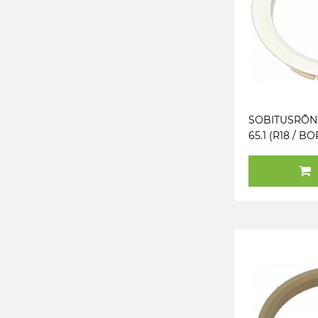
SOBITUSRÕNG
65.1 (R18 / B
VALGE. 1TK