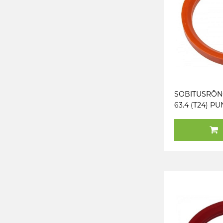
SOBITUSRÕNG
63.4 (T24) P
FAASITA. 1TK