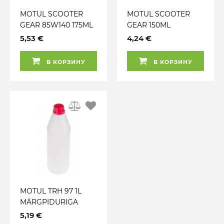
MOTUL SCOOTER
MOTUL SCOOTER
GEAR 85W140 175ML
GEAR 150ML
5,53 €
4,24 €
В КОРЗИНУ
В КОРЗИНУ
MOTUL TRH 97 1L
MÄRGPIDURIGA
TRANSMISSIOONIÕLI
5,19 €