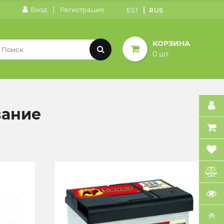
|
Вход
Регистрация
EST
RUS
КОРЗИНА
0 шт.
вание