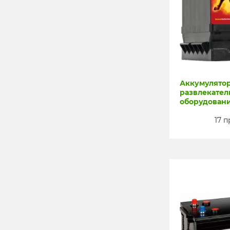
Аккумулято
развлекател
оборудован
17 