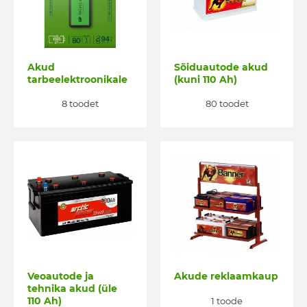
Akud
Sõiduautode akud
tarbeelektroonikale
(kuni 110 Ah)
8 toodet
80 toodet
Veoautode ja
Akude reklaamkaup
tehnika akud (üle
110 Ah)
1 toode