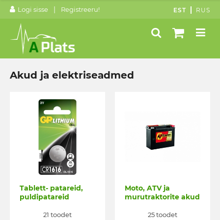
|
Logi sisse
Registreeru!
EST
RUS
Akud ja elektriseadmed
Tablett- patareid,
Moto, ATV ja
puldipatareid
murutraktorite akud
21 toodet
25 toodet