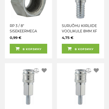
RP 3 / 8"
SURUÕHU KIIRLIIDE
SISEKEERMEGA
VOOLIKULE 8MM XF
MUTTER
7.4MM PCLAA7111
0,99 €
4,75 €
VOOLIKULIITMIKULE
2192 (PCL2181)
В КОРЗИНУ
В КОРЗИНУ