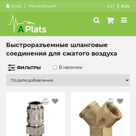
|
Вход
Регистрация
EST
RUS
Быстроразъемные шланговые
соединения для сжатого воздуха
В наличии
ФИЛЬТРЫ