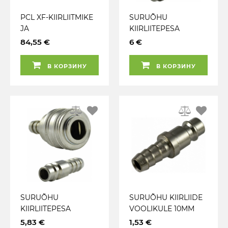
PCL XF-KIIRLIITMIKE
SURUÕHU
JA
KIIRLIITEPESA
VOOLIKUÜHENDUST
VOOLIKULE 10MM
84,55 €
6 €
E AVARIIKOMPLEKT
EURO 7.6MM +
KIIRLIIDE 10MM JBM
В КОРЗИНУ
В КОРЗИНУ
SURUÕHU
SURUÕHU KIIRLIIDE
KIIRLIITEPESA
VOOLIKULE 10MM
VOOLIKULE 8MM
EURO 7.6MM JBM
5,83 €
1,53 €