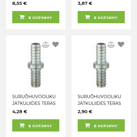
KUJULINE. 1 / 4"
7.4MM PCLAA7112
8,55 €
3,87 €
SISEKEERMEGA. PCL
SPR4279
В КОРЗИНУ
В КОРЗИНУ
SURUÕHUVOOLIKU
SURUÕHUVOOLIKU
JÄTKULIIDES TERAS
JÄTKULIIDES TERAS
12.7MM PCL HC2986
9.5MM PCL HC2985
4,28 €
2,90 €
В КОРЗИНУ
В КОРЗИНУ