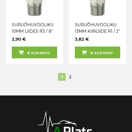
SURUÕHUVOOLIKU
SURUÕHUVOOLIKU
10MM LIIDES R3 / 8"
13MM KIIRLIIDE R1 / 2"
VÄLISKEERMEGA PCL
VÄLISKEERMEGA PCL
2,90 €
3,82 €
HC2951
HC2954
В КОРЗИНУ
В КОРЗИНУ
1
2