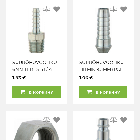
SURUÕHUVOOLIKU
SURUÕHUVOOLIKU
6MM LIIDES R1 / 4"
LIITMIK 9.5MM (PCL
VÄLISKEERMEGA PCL
HC2192)
1,93 €
1,96 €
HC5656
В КОРЗИНУ
В КОРЗИНУ