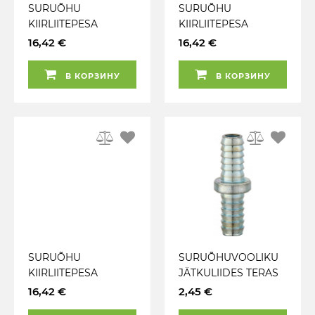
SURUÕHU
SURUÕHU
KIIRLIITEPESA
KIIRLIITEPESA
VOOLIKULE 13MM XF
VOOLIKULE 10MM XF
16,42 €
16,42 €
7.4MM PCL AC7113
7.4MM PCL AC7110
В КОРЗИНУ
В КОРЗИНУ
SURUÕHU
SURUÕHUVOOLIKU
KIIRLIITEPESA
JÄTKULIIDES TERAS
VOOLIKULE 8MM XF
8MM PCL HC2984
16,42 €
2,45 €
7.4MM PCL AC7108