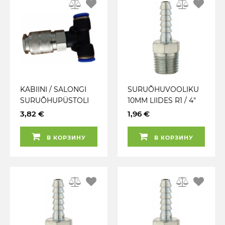
KABIINI / SALONGI
SURUÕHUVOOLIKU
SURUÕHUPÜSTOLI
10MM LIIDES R1 / 4"
KIIRLIIDE
VÄLISKEERMEGA PCL
3,82 €
1,96 €
HC1217
В КОРЗИНУ
В КОРЗИНУ