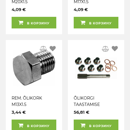
M20X1.5
M17X1.5
KOMPLEKTILE 26530T
KOMPLEKTILE 26530T
4,09 €
4,09 €
TRIUMF
TRIUMF
В КОРЗИНУ
В КОРЗИНУ
REM. ÕLIKORK
ÕLIKORGI
M13X1.5
TAASTAMISE
KOMPLEKTILE 26530T
KOMPLEKT M20X1.5
3,44 €
56,81 €
TRIUMF
TRIUMF
В КОРЗИНУ
В КОРЗИНУ