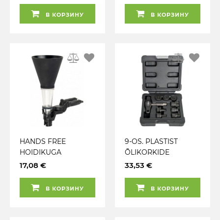
В КОРЗИНУ
В КОРЗИНУ
HANDS FREE
9-OS. PLASTIST
HOIDIKUGA
ÕLIKORKIDE
LÄBIPAISTEV LEHTER
ADAPTERITE
17,08 €
33,53 €
125MM JBM
KOMPLEKT JBM
В КОРЗИНУ
В КОРЗИНУ