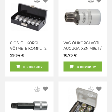
6-OS. ÕLIKORGI
VAG ÕLIKORGI VÕTI.
VÕTMETE KOMPL. 12
AUGUGA. XZN M16. 1 /
ERI MÕÕTU KS
2" KS TOOLS
59,34 €
16,75 €
TOOLS
В КОРЗИНУ
В КОРЗИНУ