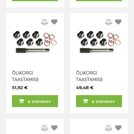
ÕLIKORGI
ÕLIKORGI
TAASTAMISE
TAASTAMISE
KOMPLEKT M17X1.5
KOMPLEKT M15X1.5
51,92 €
49,48 €
TRIUMF
TRIUMF
В КОРЗИНУ
В КОРЗИНУ