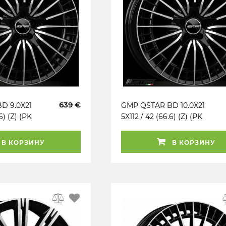
639 €
D 9.0X21
GMP QSTAR BD 10.0X21
6) (Z) (PK
5X112 / 42 (66.6) (Z) (PK
KG900
/ R14) (TÜV) KG900
(MER)
В КОРЗИНУ
В КОРЗИНУ