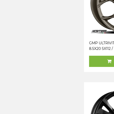
GMP ULTRIVI
8.5X20 5X112 /
(BZG) (PK / R1
KG775