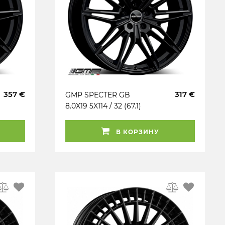
357 €
317 €
GMP SPECTER GB
8.0X19 5X114 / 32 (67.1)
(B) (K60°) (KBA) KG750
В КОРЗИНУ