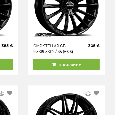
385 €
305 €
GMP STELLAR GB
9.5X19 5X112 / 35 (66.6)
(B) (PK / R14) (KBA)
KG750
В КОРЗИНУ