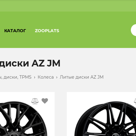
КАТАЛОГ
ZOOPLATS
диски AZ JM
, диски, TPMS
›
Колеса
›
Литые диски AZ JM