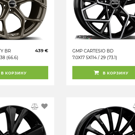
439 €
TY BR
GMP CARTESIO BD
 38 (66.6)
7.0X17 5X114 / 29 (73.1)
3) (TUV)
(Z) (K60°) (KBA) KG650
В КОРЗИНУ
В КОРЗИНУ