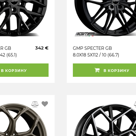
342 €
R GB
GMP SPECTER GB
42 (65.1)
8.0X18 5X112 / 10 (66.7)
1250
(B) (K60°) (TÜV) KG870
(BMW) X3 (G45)
В КОРЗИНУ
В КОРЗИНУ