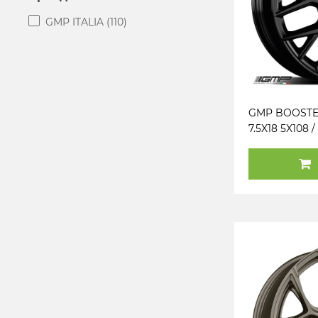
GMP ITALIA
(110)
GMP BOOSTE
7.5X18 5X108 / 
(PS12) (B) KG