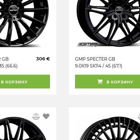
306 €
R GB
GMP SPECTER GB
35 (66.6)
9.0X19 5X114 / 45 (67.1)
 (KBA)
(B) (K60°) (KBA) KG750
В КОРЗИНУ
В КОРЗИНУ