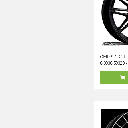
GMP SPECTE
8.0X18 5X120 /
(B) (K60°) (T
(BMW)