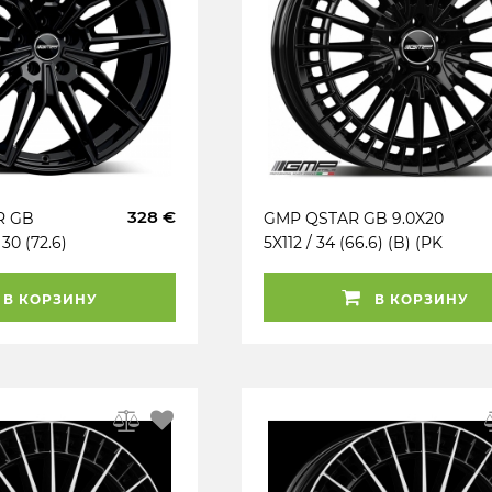
328 €
R GB
GMP QSTAR GB 9.0X20
 30 (72.6)
5X112 / 34 (66.6) (B) (PK
ÜV) KG825
/ R14) (TÜV) KG900
(MER)
В КОРЗИНУ
В КОРЗИНУ