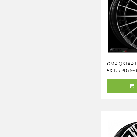
GMP QSTAR B
5X112 / 30 (66.
/ R14) (TÜV) 
(MER)