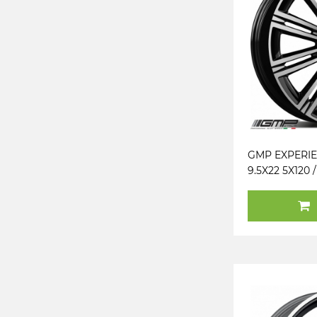
GMP EXPERI
9.5X22 5X120 /
(Z) (TUV) KG1