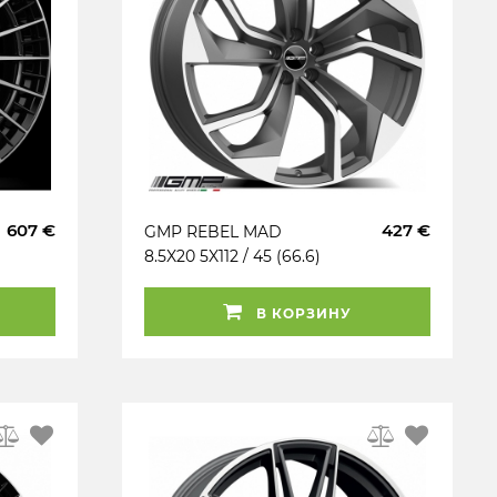
607 €
427 €
GMP REBEL MAD
8.5X20 5X112 / 45 (66.6)
(AT) (PK / R13) (AUD)
KG800
В КОРЗИНУ