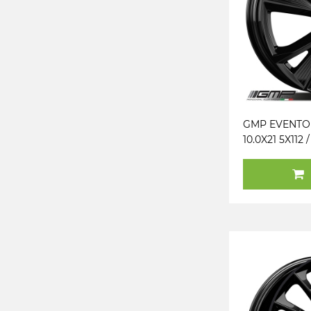
GMP EVENTO
10.0X21 5X112 /
(B) (PK / R14)
KG925