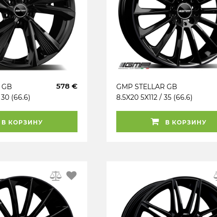
578 €
 GB
GMP STELLAR GB
 30 (66.6)
8.5X20 5X112 / 35 (66.6)
 (AUD)
(B) (PK / R14) (KBA)
KG750
В КОРЗИНУ
В КОРЗИНУ