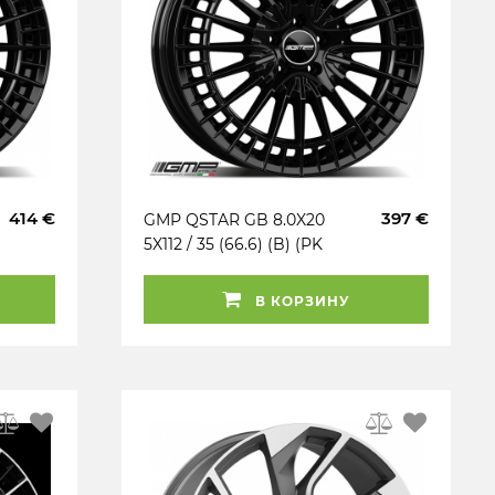
414 €
397 €
GMP QSTAR GB 8.0X20
5X112 / 35 (66.6) (B) (PK
/ R14) (TÜV) KG900
(MER)
В КОРЗИНУ