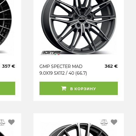
357 €
362 €
GMP SPECTER MAD
9.0X19 5X112 / 40 (66.7)
(AT) (K60°) (TÜV)
KG750 (BMW)
В КОРЗИНУ