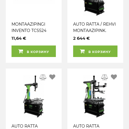
MONTAAZIPINGI
AUTO RATTA / REHVI
INVENTO TCS524
MONTAAZIPINK.
REHVI LAHTISURUJA
AUTOMAAT.
11,64 €
2 644 €
PLASTIK KATE 1TK
+LISAMAST 10-24".
DIGIMANOM. 400V
В КОРЗИНУ
В КОРЗИНУ
JBM
AUTO RATTA
AUTO RATTA