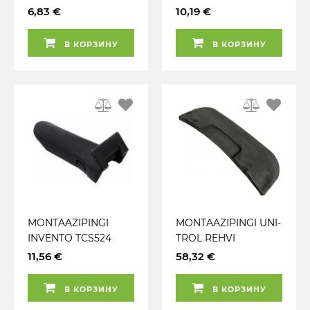
PLASTIK M111 M130
INVENTO TCS524
6,83 €
10,19 €
ATS
MONTAAZIPEA
PLASTKATTED
В КОРЗИНУ
В КОРЗИНУ
MONTAAZIPINGI
MONTAAZIPINGI UNI-
INVENTO TCS524
TROL REHVI
TÖÖPLAADI KÄPA
LAHTISURUJA
11,56 €
58,32 €
PLASTIK KATE 1TK
PLASTKATE
В КОРЗИНУ
В КОРЗИНУ