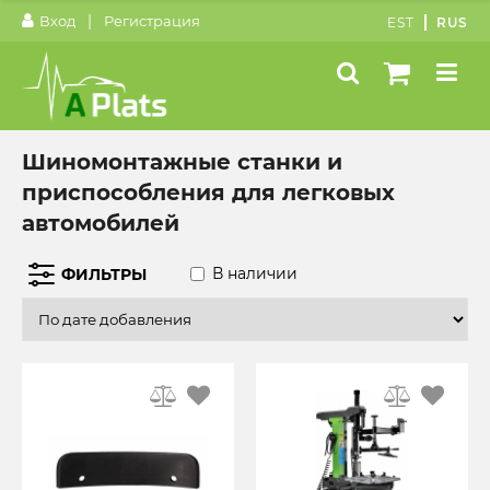
|
Вход
Регистрация
EST
RUS
Шиномонтажные станки и
приспособления для легковых
автомобилей
В наличии
ФИЛЬТРЫ