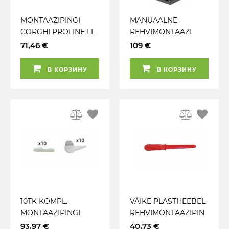
MONTAAZIPINGI
MANUAALNE
CORGHI PROLINE LL
REHVIMONTAAZI
2019-> PLASTKATETE
ABINÕU JBM
71,46 €
109 €
KOMPL.
В КОРЗИНУ
В КОРЗИНУ
10TK KOMPL.
VÄIKE PLASTHEEBEL
MONTAAZIPINGI
REHVIMONTAAZIPIN
CORGHI 2022 ->
GILE CORGHI
93,97 €
40,73 €