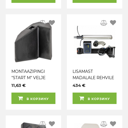
TARVIKUTEGA JBM*
MONTAAZIPINGI
LISAMAST
"START M" VELJE
MADALALE REHVILE
HOIDEKÄPA
REHVIMONTAAZI
11,63 €
434 €
PLASTKATE 1TK JBM
PINK "START M" JBM*
В КОРЗИНУ
В КОРЗИНУ