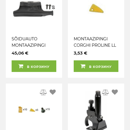
SÕIDUAUTO
MONTAAZIPINGI
MONTAAZIPINGI
CORGHI PROLINE LL
MONTAAZIPEA
2019-> PLASTKATE
45,06 €
3,53 €
"UNIVERSAL"
(RUNFLAT. M LOW
В КОРЗИНУ
В КОРЗИНУ
PROFILE) JBM