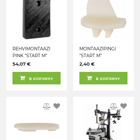
REHVIMONTAAZI
MONTAAZIPINGI
PINK "START M"
"START M"
REHVI LAHTISURUJA
MONTAAZIPEA
54,07 €
2,40 €
KUMMIST TUGIPLAAT
PLASTKATE JBM
JBM
В КОРЗИНУ
В КОРЗИНУ