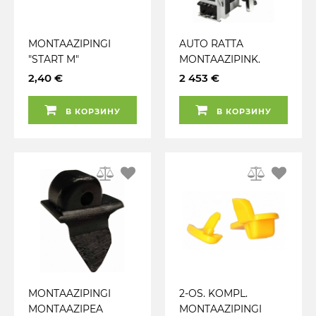
MONTAAZIPINGI
AUTO RATTA
"START M"
MONTAAZIPINK.
MONTAAZIPEA
KALLUTAV MAST TCS
2,40 €
2 453 €
LIUGPINNA (VASTU
524 HA + PNEUM.
VELJEÄÄRT)
RAKIS INVENTO
В КОРЗИНУ
В КОРЗИНУ
PLASTKATE JBM
MONTAAZIPINGI
2-OS. KOMPL.
MONTAAZIPEA
MONTAAZIPINGI