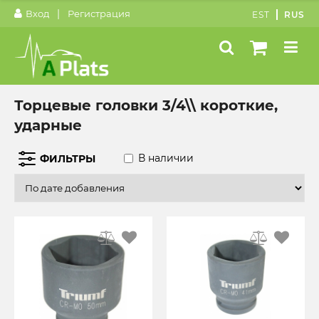
|
Вход
Регистрация
EST
RUS
Торцевые головки 3/4\\ короткие,
ударные
В наличии
ФИЛЬТРЫ