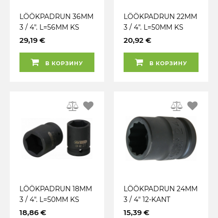
LÖÖKPADRUN 36MM
LÖÖKPADRUN 22MM
3 / 4". L=56MM KS
3 / 4". L=50MM KS
TOOLS
TOOLS
29,19 €
20,92 €
В КОРЗИНУ
В КОРЗИНУ
LÖÖKPADRUN 18MM
LÖÖKPADRUN 24MM
3 / 4". L=50MM KS
3 / 4" 12-KANT
TOOLS
TRIUMF
18,86 €
15,39 €