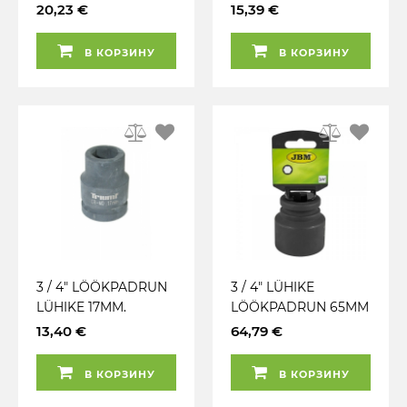
TRIUMF
TRIUMF
20,23 €
15,39 €
В КОРЗИНУ
В КОРЗИНУ
3 / 4" LÖÖKPADRUN
3 / 4" LÜHIKE
LÜHIKE 17MM.
LÖÖKPADRUN 65MM
TRIUMF
CR-MO
13,40 €
64,79 €
RIPUTUSPAKEND
JBM
В КОРЗИНУ
В КОРЗИНУ