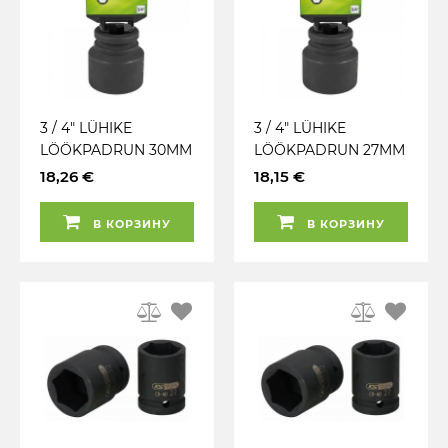
3 / 4" LÜHIKE
3 / 4" LÜHIKE
LÖÖKPADRUN 30MM
LÖÖKPADRUN 27MM
CR-MO
CR-MO
18,26 €
18,15 €
RIPUTUSPAKEND
RIPUTUSPAKEND
JBM
JBM
В КОРЗИНУ
В КОРЗИНУ