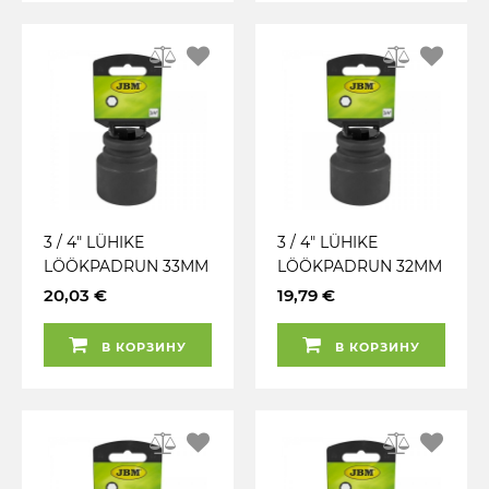
3 / 4" LÜHIKE
3 / 4" LÜHIKE
LÖÖKPADRUN 33MM
LÖÖKPADRUN 32MM
CR-MO
CR-MO
20,03 €
19,79 €
RIPUTUSPAKEND
RIPUTUSPAKEND
JBM
JBM
В КОРЗИНУ
В КОРЗИНУ