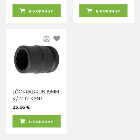
В КОРЗИНУ
В КОРЗИНУ
LÖÖKPADRUN 19MM
3 / 4" 12-KANT
TRIUMF
23,66 €
В КОРЗИНУ