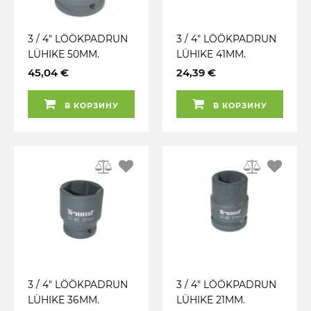
3 / 4" LÖÖKPADRUN
3 / 4" LÖÖKPADRUN
LÜHIKE 50MM.
LÜHIKE 41MM.
TRIUMF
TRIUMF
45,04 €
24,39 €
В КОРЗИНУ
В КОРЗИНУ
3 / 4" LÖÖKPADRUN
3 / 4" LÖÖKPADRUN
LÜHIKE 36MM.
LÜHIKE 21MM.