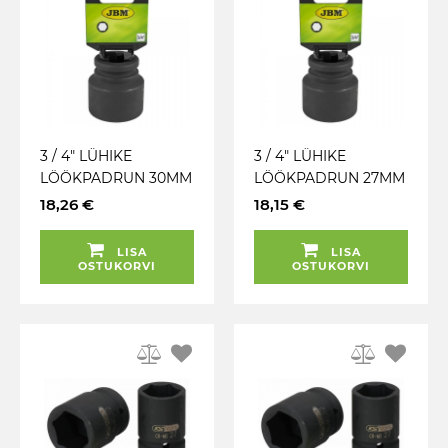
3 / 4" LÜHIKE
3 / 4" LÜHIKE
LÖÖKPADRUN 30MM
LÖÖKPADRUN 27MM
CR-MO
CR-MO
18,26 €
18,15 €
RIPUTUSPAKEND
RIPUTUSPAKEND
JBM
JBM
LISA
LISA
OSTUKORVI
OSTUKORVI