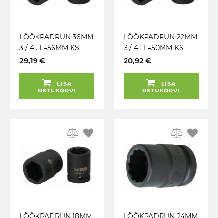
LÖÖKPADRUN 36MM
LÖÖKPADRUN 22MM
3 / 4". L=56MM KS
3 / 4". L=50MM KS
TOOLS
TOOLS
29,19 €
20,92 €
LISA
LISA
OSTUKORVI
OSTUKORVI
LÖÖKPADRUN 18MM
LÖÖKPADRUN 24MM