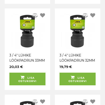
3 / 4" LÜHIKE
3 / 4" LÜHIKE
LÖÖKPADRUN 33MM
LÖÖKPADRUN 32MM
CR-MO
CR-MO
20,03 €
19,79 €
RIPUTUSPAKEND
RIPUTUSPAKEND
JBM
JBM
LISA
LISA
OSTUKORVI
OSTUKORVI