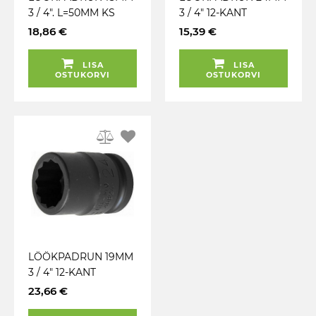
3 / 4". L=50MM KS
3 / 4" 12-KANT
TOOLS
TRIUMF
18,86 €
15,39 €
LISA
LISA
OSTUKORVI
OSTUKORVI
LÖÖKPADRUN 19MM
3 / 4" 12-KANT
TRIUMF
23,66 €