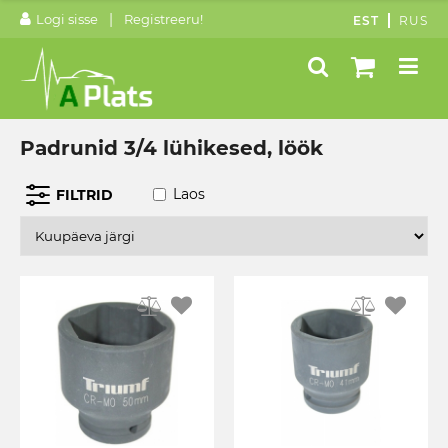
|
Logi sisse
Registreeru!
EST
RUS
Padrunid 3/4 lühikesed, löök
Laos
FILTRID