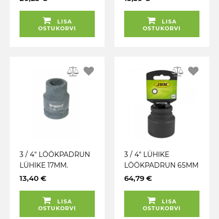
LISA
LISA
OSTUKORVI
OSTUKORVI
3 / 4" LÖÖKPADRUN
3 / 4" LÜHIKE
LÜHIKE 17MM.
LÖÖKPADRUN 65MM
TRIUMF
CR-MO
13,40 €
64,79 €
RIPUTUSPAKEND
JBM
LISA
LISA
OSTUKORVI
OSTUKORVI