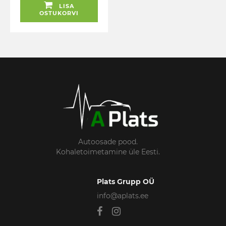
LISA
OSTUKORVI
Autoosade pood.
Kohaletoimetamine üle Eesti.
Plats Grupp OÜ
info@aplats.ee