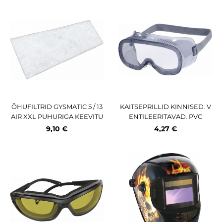
ÕHUFILTRID GYSMATIC 5 / 13
KAITSEPRILLID KINNISED. V
AIR XXL PUHURIGA KEEVITU
ENTILEERITAVAD. PVC
SMASKILE 5TK
9,10 €
4,27 €