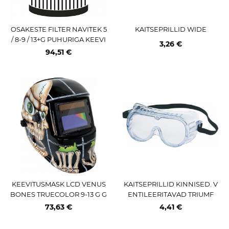
OSAKESTE FILTER NAVITEK 5
KAITSEPRILLID WIDE
/ 8-9 / 13+G PUHURIGA KEEVI
3,26 €
TUSMASKILE
94,51 €
KEEVITUSMASK LCD VENUS
KAITSEPRILLID KINNISED. V
BONES TRUECOLOR 9-13 G G
ENTILEERITAVAD TRIUMF
YS
73,63 €
4,41 €