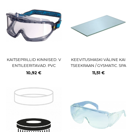
KAITSEPRILLID KINNISED. V
KEEVITUSMASKI VÄLINE KAI
ENTILEERITAVAD. PVC
TSEEKRAAN / GYSMATIC. SPA
CEVIEW. 10TK
10,92 €
11,51 €