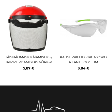
TÄISNÄOMASK KÄIAMISEKS /
KAITSEPRILLID KIRGAS "SPO
TRIMMERDAMISEKS VÕRK-V
RT ANTIFOG" JBM
ISIIR JOHN GARDENER
5,87 €
3,84 €