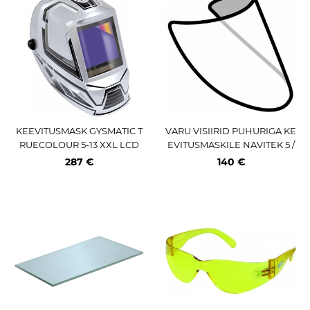
KEEVITUSMASK GYSMATIC T
VARU VISIIRID PUHURIGA KE
RUECOLOUR 5-13 XXL LCD
EVITUSMASKILE NAVITEK 5 /
8-9 / 19 +G VISOR 5 TK
287 €
140 €