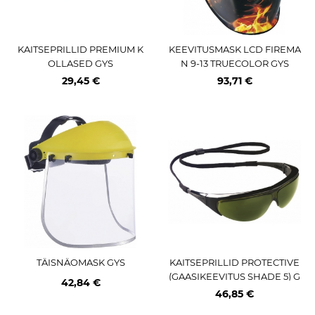
KAITSEPRILLID PREMIUM K
KEEVITUSMASK LCD FIREMA
OLLASED GYS
N 9-13 TRUECOLOR GYS
29,45 €
93,71 €
TÄISNÄOMASK GYS
KAITSEPRILLID PROTECTIVE
(GAASIKEEVITUS SHADE 5) G
42,84 €
YS
46,85 €