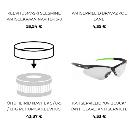
KEEVITUSMASKI SEESMINE
KAITSEPRILLID BRAVA2 KOL
KAITSEEKRAAN NAVITEK 5-8
LANE
/ 9-13 10TK
53,54 €
4,35 €
ÕHUFILTRID NAVITEK 5 / 8-9
KAITSEPRILLID "UV BLOCK"
/ 13+G PUHURIGA KEEVITUS
(ANTI GLARE. ANTI SCRATCH.
MASKILE 10TK
ANTIFOG) JBM
43,37 €
4,33 €